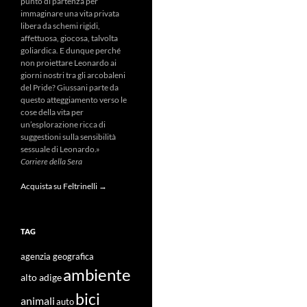
punto di partenza per
immaginare una vita privata
libera da schemi rigidi,
affettuosa, giocosa, talvolta
goliardica. E dunque perché
non proiettare Leonardo ai
giorni nostri tra gli arcobaleni
del Pride? Giussani parte da
questo atteggiamento verso le
cose della vita per
un’esplorazione ricca di
suggestioni sulla sensibilità
sessuale di Leonardo.»
Corriere della Sera
Acquista su Feltrinelli →
TAG
agenzia geografica
ambiente
alto adige
bici
animali
auto