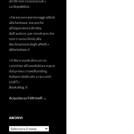
diritti non riconosciuti.»
La Repubblica
«Ne escono personaggi attinti
alla fantasia, ma anche
all’esperienza diretta
dell’autore, per mostrare che
non ci sono limiti alla
declinazione degli affetti.»
Affaritaliani.it
«Il libro vuole dire un no
convinto all’omofobia e nasce
dal primo crowdfunding
italiano dedicato a racconti
LGBT.»
Booksblog.it
Acquista su Feltrinelli →
ARCHIVI
Archivi