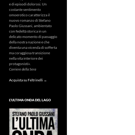
e di episodi dolorosi. Un
costante sentimento
omoerotico caratterizza il
nuovo romanzo di Stefano
Paolo Giussani, ambientato
con fedeltà storica in un
delicato momento di passaggio
della nostra nazione e che
diventa una vicenda di sofferta
ma coraggiosa transizione
nella vita interiore dei
protagonisti».
Corriere della Sera
Acquista su Feltrinelli →
L’ULTIMA ONDA DEL LAGO