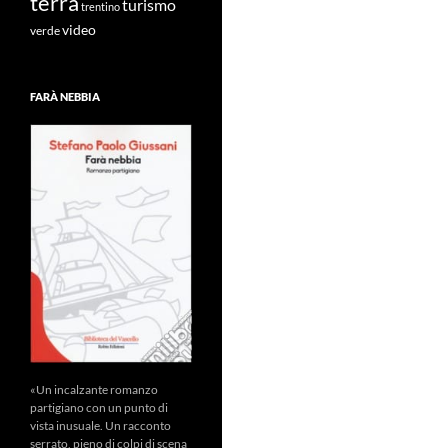
terra
turismo
trentino
video
verde
FARÀ NEBBIA
«Un incalzante romanzo
partigiano con un punto di
vista inusuale. Un racconto
serrato, pieno di colpi di scena