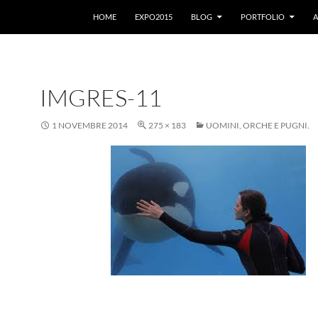
VAI AL CONTENUTO
HOME
EXPO2015
BLOG
PORTFOLIO
A
IMGRES-11
1 NOVEMBRE 2014
275 × 183
UOMINI, ORCHE E PUGNI.