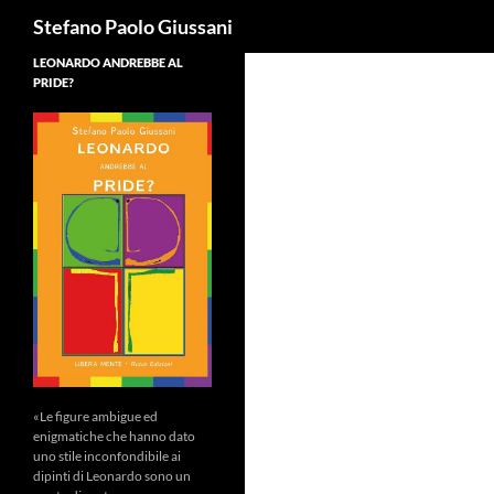
Cerca
Stefano Paolo Giussani
LEONARDO ANDREBBE AL
PRIDE?
«Le figure ambigue ed
enigmatiche che hanno dato
uno stile inconfondibile ai
dipinti di Leonardo sono un