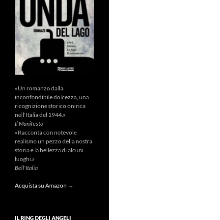
«Un romanzo dalla
inconfondibile dolcezza, una
ricognizione storico onirica
nell'Italia del 1944.»
Il Manifesto
«Racconta con notevole
realismo un pezzo della nostra
storia e la bellezza di alcuni
luoghi.»
Bell'Italia
Acquista su Amazon →
IL RING DEGLI ANGELI