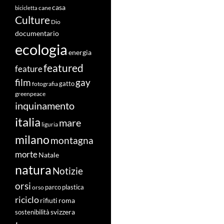
casa
cane
bicicletta
Culture
Dio
documentario
ecologia
energia
featured
feature
film
gay
fotografia
gatto
greenpeace
inquinamento
italia
mare
liguria
milano
montagna
morte
Natale
natura
Notizie
orsi
orso
parco
plastica
riciclo
roma
rifiuti
svizzera
sostenibilità