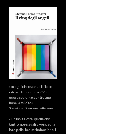
«In ogni circostanza il libro è
intriso di tenerezza. C'è in
questi sedici racconti e una
fiaba la felicità.»
"La lettura" Corriere della Sera
«C’è la vita vera, quella che
tanti omosessuali vivono sulla
loro pelle, la discriminazione, i