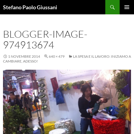
Vai
Cerca
Stefano Paolo Giussani
al
MENU
contenuto
PRINCI
BLOGGER-IMAGE-
974913674
1 NOVEMBRE 2014
640 × 479
LA SPESA E IL LAVORO: INIZIAMO A
CAMBIARE, ADESSO!