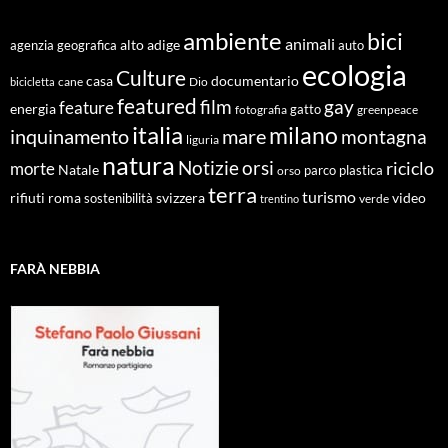
ambiente
bici
animali
alto adige
agenzia geografica
auto
ecologia
Culture
documentario
casa
cane
Dio
bicicletta
featured
film
gay
feature
energia
fotografia
gatto
greenpeace
italia
milano
inquinamento
mare
montagna
liguria
natura
Notizie
orsi
riciclo
morte
Natale
orso
parco
plastica
terra
turismo
roma
svizzera
video
rifiuti
sostenibilità
verde
trentino
FARÀ NEBBIA