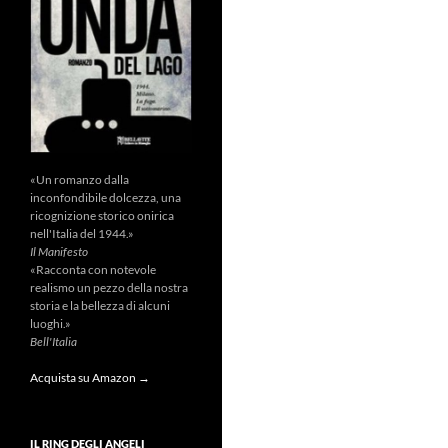
«Un romanzo dalla
inconfondibile dolcezza, una
ricognizione storico onirica
nell'Italia del 1944.»
Il Manifesto
«Racconta con notevole
realismo un pezzo della nostra
storia e la bellezza di alcuni
luoghi.»
Bell'Italia
Acquista su Amazon →
IL RING DEGLI ANGELI