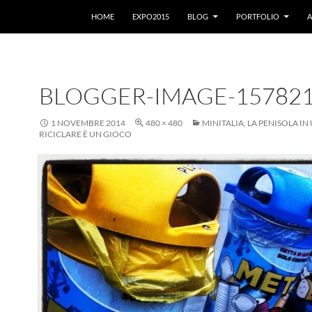
VAI AL CONTENUTO
HOME
EXPO2015
BLOG
PORTFOLIO
A
BLOGGER-IMAGE-15782
1 NOVEMBRE 2014
480 × 480
MINITALIA, LA PENISOLA I
RICICLARE È UN GIOCO