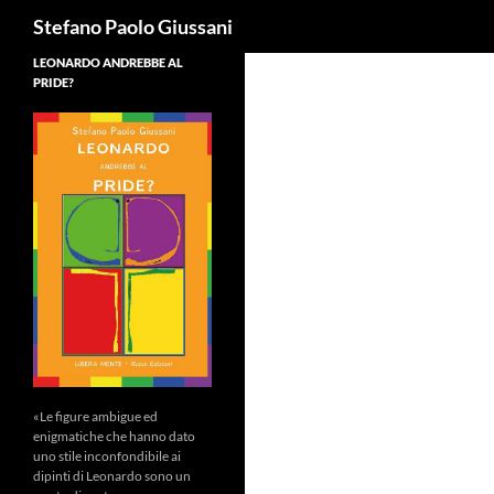
Cerca
Stefano Paolo Giussani
LEONARDO ANDREBBE AL
PRIDE?
«Le figure ambigue ed
enigmatiche che hanno dato
uno stile inconfondibile ai
dipinti di Leonardo sono un