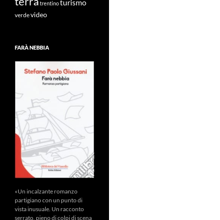
terra
turismo
trentino
video
verde
FARÀ NEBBIA
«Un incalzante romanzo
partigiano con un punto di
vista inusuale. Un racconto
serrato, pieno di colpi di scena