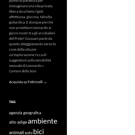
punto di partenza per
immaginare una vita privata
libera da schemi rigidi,
affettuosa, giocosa, talvolta
goliardica. E dunque perché
non proiettare Leonardo ai
giorni nostri tra gli arcobaleni
del Pride? Giussani parte da
questo atteggiamento verso le
cose della vita per
un’esplorazione ricca di
suggestioni sulla sensibilità
sessuale di Leonardo.»
Corriere della Sera
Acquista su Feltrinelli →
TAG
agenzia geografica
ambiente
alto adige
bici
animali
auto