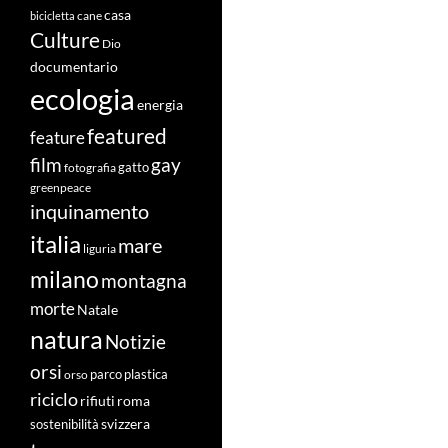
casa
cane
bicicletta
Culture
Dio
documentario
ecologia
energia
featured
feature
film
gay
fotografia
gatto
greenpeace
inquinamento
italia
mare
liguria
milano
montagna
morte
Natale
natura
Notizie
orsi
orso
parco
plastica
riciclo
roma
rifiuti
svizzera
sostenibilità