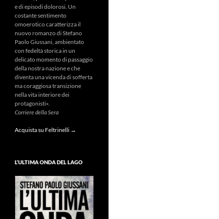
e di episodi dolorosi. Un
costante sentimento
omoerotico caratterizza il
nuovo romanzo di Stefano
Paolo Giussani, ambientato
con fedeltà storica in un
delicato momento di passaggio
della nostra nazione e che
diventa una vicenda di sofferta
ma coraggiosa transizione
nella vita interiore dei
protagonisti».
Corriere della Sera
Acquista su Feltrinelli →
L’ULTIMA ONDA DEL LAGO