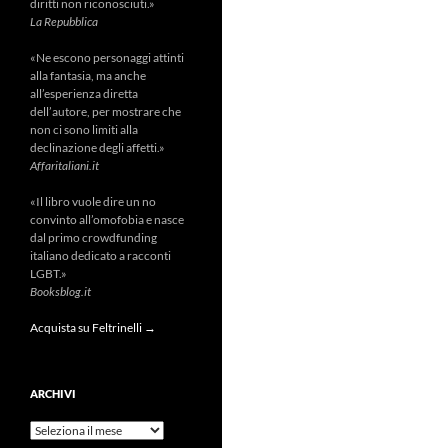
diritti non riconosciuti.»
La Repubblica
«Ne escono personaggi attinti
alla fantasia, ma anche
all’esperienza diretta
dell’autore, per mostrare che
non ci sono limiti alla
declinazione degli affetti.»
Affaritaliani.it
«Il libro vuole dire un no
convinto all’omofobia e nasce
dal primo crowdfunding
italiano dedicato a racconti
LGBT.»
Booksblog.it
Acquista su Feltrinelli →
ARCHIVI
Archivi