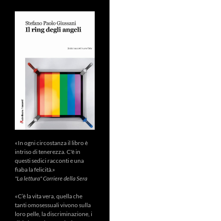
«In ogni circostanza il libro è
intriso di tenerezza. C'è in
questi sedici racconti e una
fiaba la felicità.»
"La lettura" Corriere della Sera
«C’è la vita vera, quella che
tanti omosessuali vivono sulla
loro pelle, la discriminazione, i