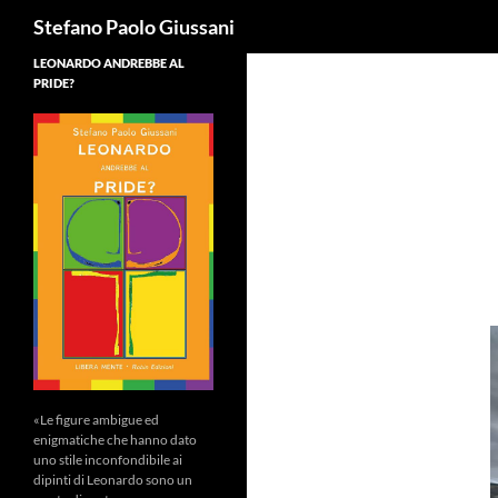
Cerca
Stefano Paolo Giussani
LEONARDO ANDREBBE AL
PRIDE?
«Le figure ambigue ed
enigmatiche che hanno dato
uno stile inconfondibile ai
dipinti di Leonardo sono un