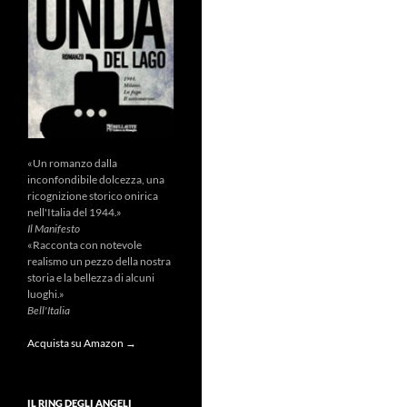
«Un romanzo dalla
inconfondibile dolcezza, una
ricognizione storico onirica
nell'Italia del 1944.»
Il Manifesto
«Racconta con notevole
realismo un pezzo della nostra
storia e la bellezza di alcuni
luoghi.»
Bell'Italia
Acquista su Amazon →
IL RING DEGLI ANGELI