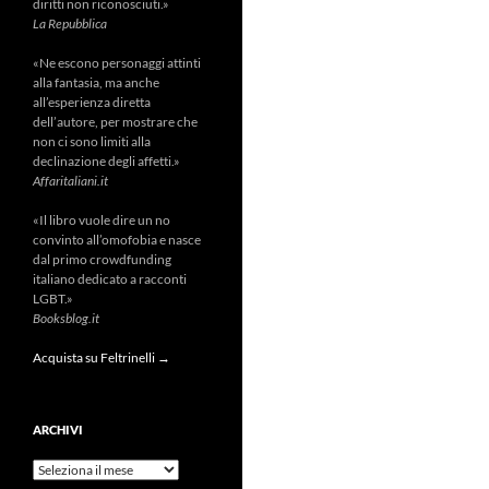
diritti non riconosciuti.»
La Repubblica
«Ne escono personaggi attinti
alla fantasia, ma anche
all’esperienza diretta
dell’autore, per mostrare che
non ci sono limiti alla
declinazione degli affetti.»
Affaritaliani.it
«Il libro vuole dire un no
convinto all’omofobia e nasce
dal primo crowdfunding
italiano dedicato a racconti
LGBT.»
Booksblog.it
Acquista su Feltrinelli →
ARCHIVI
Archivi