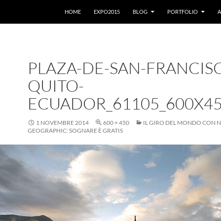
VAI AL CONTENUTO
HOME
EXPO2015
BLOG
PORTFOLIO
A
PLAZA-DE-SAN-FRANCIS
QUITO-
ECUADOR_61105_600X4
1 NOVEMBRE 2014
600 × 450
IL GIRO DEL MONDO CON 
GEOGRAPHIC: SOGNARE È GRATIS