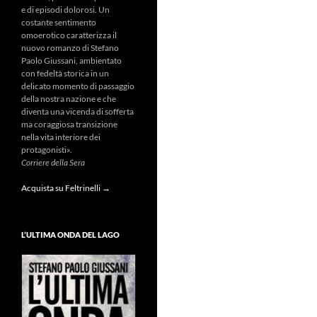
e di episodi dolorosi. Un
costante sentimento
omoerotico caratterizza il
nuovo romanzo di Stefano
Paolo Giussani, ambientato
con fedeltà storica in un
delicato momento di passaggio
della nostra nazione e che
diventa una vicenda di sofferta
ma coraggiosa transizione
nella vita interiore dei
protagonisti».
Corriere della Sera
Acquista su Feltrinelli →
L’ULTIMA ONDA DEL LAGO