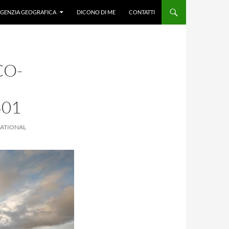
GENZIA GEOGRAFICA
DICONO DI ME
CONTATTI
CO-
501
NATIONAL