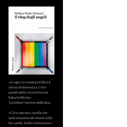
«In ogni circostanza il libro è
intriso di tenerezza. C'è in
questi sedici racconti e una
fiaba la felicità.»
"La lettura" Corriere della Sera
«C’è la vita vera, quella che
tanti omosessuali vivono sulla
loro pelle, la discriminazione, i