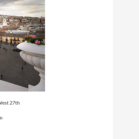
West 27th
m