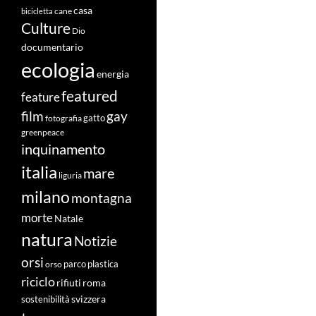
casa
cane
bicicletta
Culture
Dio
documentario
ecologia
energia
featured
feature
film
gay
fotografia
gatto
greenpeace
inquinamento
italia
mare
liguria
milano
montagna
morte
Natale
natura
Notizie
orsi
orso
parco
plastica
riciclo
roma
rifiuti
svizzera
sostenibilità