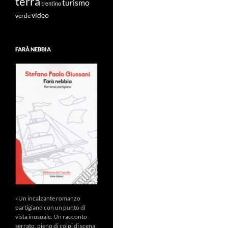
terra
turismo
trentino
video
verde
FARÀ NEBBIA
«Un incalzante romanzo
partigiano con un punto di
vista inusuale. Un racconto
serrato, pieno di colpi di scena