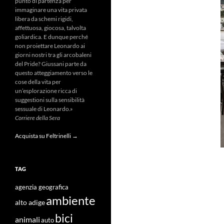
punto di partenza per
immaginare una vita privata
libera da schemi rigidi,
affettuosa, giocosa, talvolta
goliardica. E dunque perché
non proiettare Leonardo ai
giorni nostri tra gli arcobaleni
del Pride? Giussani parte da
questo atteggiamento verso le
cose della vita per
un’esplorazione ricca di
suggestioni sulla sensibilità
sessuale di Leonardo.»
Corriere della Sera
Acquista su Feltrinelli →
TAG
agenzia geografica
ambiente
alto adige
bici
animali
auto