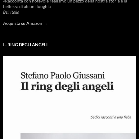
«Racconta con notevole realismo un pezzo della nostra storia e la
bellezza di alcuni luoghi.»
Bell'Italia
Acquista su Amazon →
IL RING DEGLI ANGELI