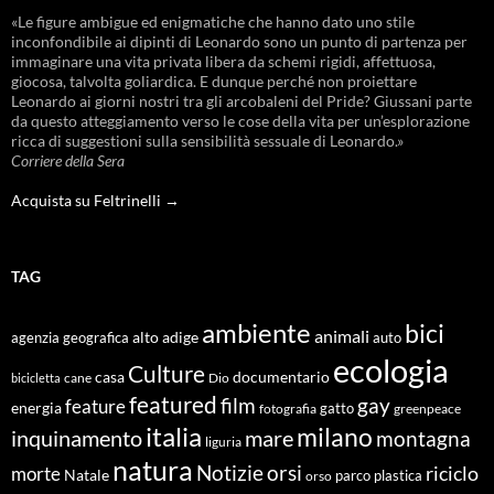
«Le figure ambigue ed enigmatiche che hanno dato uno stile
inconfondibile ai dipinti di Leonardo sono un punto di partenza per
immaginare una vita privata libera da schemi rigidi, affettuosa,
giocosa, talvolta goliardica. E dunque perché non proiettare
Leonardo ai giorni nostri tra gli arcobaleni del Pride? Giussani parte
da questo atteggiamento verso le cose della vita per un’esplorazione
ricca di suggestioni sulla sensibilità sessuale di Leonardo.»
Corriere della Sera
Acquista su Feltrinelli →
TAG
ambiente
bici
animali
alto adige
agenzia geografica
auto
ecologia
Culture
documentario
casa
cane
Dio
bicicletta
featured
film
gay
feature
energia
fotografia
gatto
greenpeace
italia
milano
inquinamento
mare
montagna
liguria
natura
Notizie
orsi
riciclo
morte
Natale
orso
parco
plastica