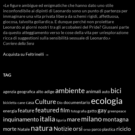
«Le figure ambigue ed enigmatiche che hanno dato uno stile
inconfondibile ai dipinti di Leonardo sono un punto di partenza per
immaginare una vita privata libera da schemi rigidi, affettuosa,
giocosa, talvolta goliardica. E dunque perché non proiettare
Leonardo ai giorni nostri tra gli arcobaleni del Pride? Giussani parte
da questo atteggiamento verso le cose della vita per un’esplorazione
ricca di suggestioni sulla sensibilità sessuale di Leonardo.»
Corriere della Sera
Acquista su Feltrinelli →
TAG
ambiente
bici
animali
alto adige
agenzia geografica
auto
ecologia
Culture
documentario
casa
cane
Dio
bicicletta
featured
film
gay
feature
energia
fotografia
gatto
greenpeace
italia
milano
inquinamento
mare
montagna
liguria
natura
Notizie
orsi
riciclo
morte
Natale
orso
parco
plastica