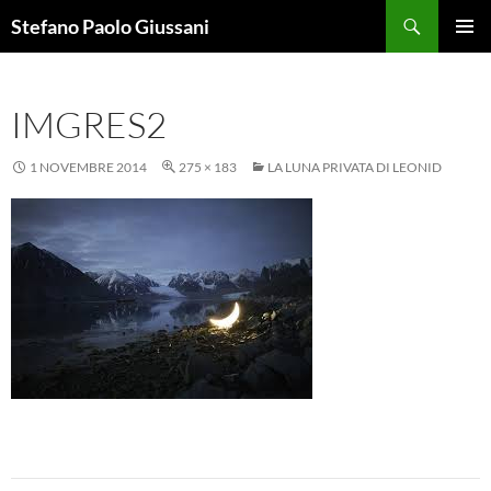
Vai
Cerca
Stefano Paolo Giussani
al
MENU
contenuto
PRINCI
IMGRES2
1 NOVEMBRE 2014
275 × 183
LA LUNA PRIVATA DI LEONID