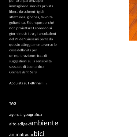
punto di partenza per
immaginare una vita privata
libera da schemi rigidi,
affettuosa, giocosa, talvolta
goliardica. E dunque perché
non proiettare Leonardo ai
giorni nostri tra gli arcobaleni
del Pride? Giussani parte da
questo atteggiamento verso le
cose della vita per
un’esplorazione ricca di
suggestioni sulla sensibilità
sessuale di Leonardo.»
Corriere della Sera
Acquista su Feltrinelli →
TAG
agenzia geografica
ambiente
alto adige
bici
animali
auto