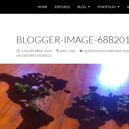
VAI AL CONTENUTO
HOME
EXPO2015
BLOG
PORTFOLIO
A
BLOGGER-IMAGE-68820
1 NOVEMBRE 2014
640 × 360
QUESTIONI DI NATURA, UN
UN CENTRO STORICO