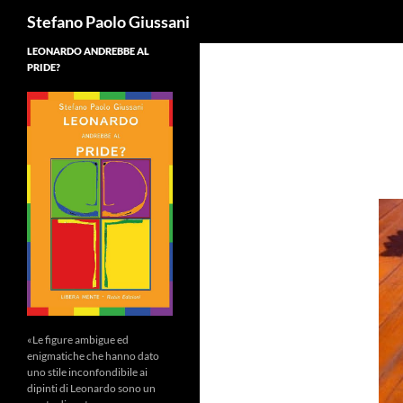
Cerca
Stefano Paolo Giussani
LEONARDO ANDREBBE AL
PRIDE?
«Le figure ambigue ed
enigmatiche che hanno dato
uno stile inconfondibile ai
dipinti di Leonardo sono un