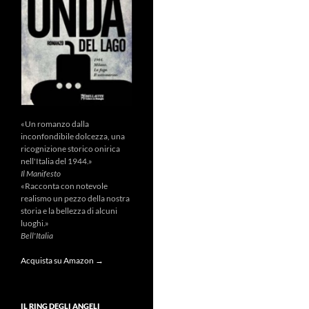
«Un romanzo dalla
inconfondibile dolcezza, una
ricognizione storico onirica
nell'Italia del 1944.»
Il Manifesto
«Racconta con notevole
realismo un pezzo della nostra
storia e la bellezza di alcuni
luoghi.»
Bell'Italia
Acquista su Amazon →
IL RING DEGLI ANGELI