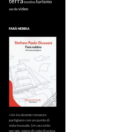
terra
turismo
trentino
video
verde
FARÀ NEBBIA
«Un incalzante romanzo
partigiano con un punto di
vista inusuale. Un racconto
serrato, pieno di colpi di scena