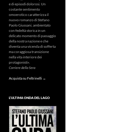
e di episodi dolorosi. Un
costante sentimento
omoerotico caratterizza il
nuovo romanzo di Stefano
Paolo Giussani, ambientato
con fedeltà storica in un
delicato momento di passaggio
della nostra nazione e che
diventa una vicenda di sofferta
ma coraggiosa transizione
nella vita interiore dei
protagonisti».
Corriere della Sera
Acquista su Feltrinelli →
L’ULTIMA ONDA DEL LAGO