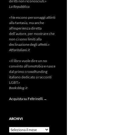
diritti non riconosciuti.»
La Repubblica
«Ne escono personaggi attinti
alla fantasia, ma anche
all’esperienza diretta
dell’autore, per mostrare che
non ci sono limiti alla
declinazione degli affetti.»
Affaritaliani.it
«Il libro vuole dire un no
convinto all’omofobia e nasce
dal primo crowdfunding
italiano dedicato a racconti
LGBT.»
Booksblog.it
Acquista su Feltrinelli →
ARCHIVI
Archivi