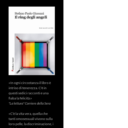
«In ogni circostanza il libro è
intriso di tenerezza. C'è in
questi sedici racconti e una
fiaba la felicità.»
"La lettura" Corriere della Sera
«C’è la vita vera, quella che
tanti omosessuali vivono sulla
loro pelle, la discriminazione, i