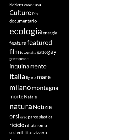
casa
cane
bicicletta
Culture
Dio
documentario
ecologia
energia
featured
feature
film
gay
fotografia
gatto
greenpeace
inquinamento
italia
mare
liguria
milano
montagna
morte
Natale
natura
Notizie
orsi
orso
parco
plastica
riciclo
roma
rifiuti
svizzera
sostenibilità