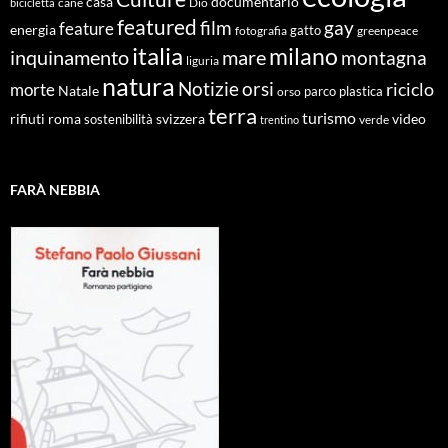
documentario
casa
cane
Dio
bicicletta
featured
film
gay
feature
energia
fotografia
gatto
greenpeace
italia
milano
inquinamento
mare
montagna
liguria
natura
Notizie
orsi
riciclo
morte
Natale
orso
parco
plastica
terra
turismo
roma
svizzera
video
rifiuti
sostenibilità
verde
trentino
FARÀ NEBBIA