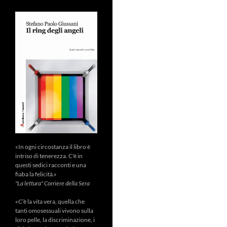
«In ogni circostanza il libro è
intriso di tenerezza. C'è in
questi sedici racconti e una
fiaba la felicità.»
"La lettura" Corriere della Sera
«C’è la vita vera, quella che
tanti omosessuali vivono sulla
loro pelle, la discriminazione, i