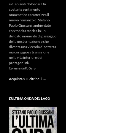
e di episodi dolorosi. Un
costante sentimento
omoerotico caratterizza il
nuovo romanzo di Stefano
Paolo Giussani, ambientato
con fedeltà storica in un
delicato momento di passaggio
della nostra nazione e che
diventa una vicenda di sofferta
ma coraggiosa transizione
nella vita interiore dei
protagonisti».
Corriere della Sera
Acquista su Feltrinelli →
L’ULTIMA ONDA DEL LAGO