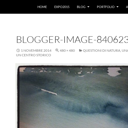
VAI AL CONTENUTO
HOME
EXPO2015
BLOG
PORTFOLIO
A
BLOGGER-IMAGE-84062
1 NOVEMBRE 2014
480 × 480
QUESTIONI DI NATURA, UN
UN CENTRO STORICO