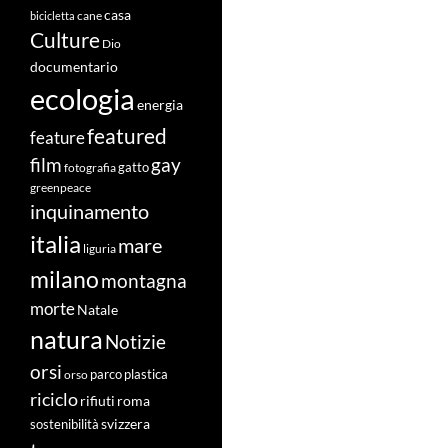
casa
cane
bicicletta
Culture
Dio
documentario
ecologia
energia
featured
feature
film
gay
fotografia
gatto
greenpeace
inquinamento
italia
mare
liguria
milano
montagna
morte
Natale
natura
Notizie
orsi
orso
parco
plastica
riciclo
roma
rifiuti
svizzera
sostenibilità