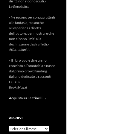
diritti non riconosciuti.»
La Repubblica
«Ne escono personaggi attinti
alla fantasia, ma anche
all’esperienza diretta
dell’autore, per mostrare che
non ci sono limiti alla
declinazione degli affetti.»
Affaritaliani.it
«Il libro vuole dire un no
convinto all’omofobia e nasce
dal primo crowdfunding
italiano dedicato a racconti
LGBT.»
Booksblog.it
Acquista su Feltrinelli →
ARCHIVI
Archivi