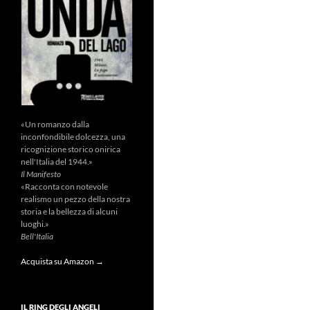
«Un romanzo dalla
inconfondibile dolcezza, una
ricognizione storico onirica
nell'Italia del 1944.»
Il Manifesto
«Racconta con notevole
realismo un pezzo della nostra
storia e la bellezza di alcuni
luoghi.»
Bell'Italia
Acquista su Amazon →
IL RING DEGLI ANGELI