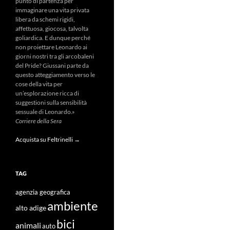
punto di partenza per
immaginare una vita privata
libera da schemi rigidi,
affettuosa, giocosa, talvolta
goliardica. E dunque perché
non proiettare Leonardo ai
giorni nostri tra gli arcobaleni
del Pride? Giussani parte da
questo atteggiamento verso le
cose della vita per
un’esplorazione ricca di
suggestioni sulla sensibilità
sessuale di Leonardo.»
Corriere della Sera
Acquista su Feltrinelli →
TAG
agenzia geografica
ambiente
alto adige
bici
animali
auto