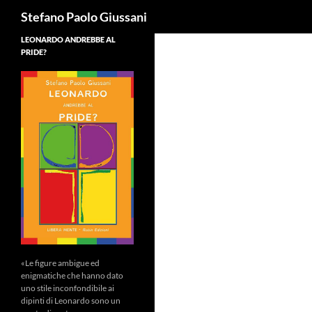
Cerca
Stefano Paolo Giussani
LEONARDO ANDREBBE AL
PRIDE?
«Le figure ambigue ed
enigmatiche che hanno dato
uno stile inconfondibile ai
dipinti di Leonardo sono un