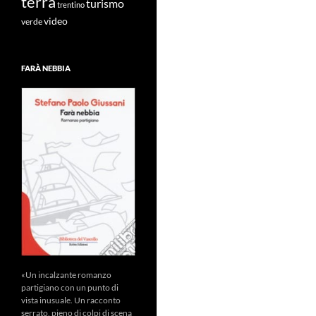
terra
turismo
trentino
video
verde
FARÀ NEBBIA
«Un incalzante romanzo
partigiano con un punto di
vista inusuale. Un racconto
serrato, pieno di colpi di scena