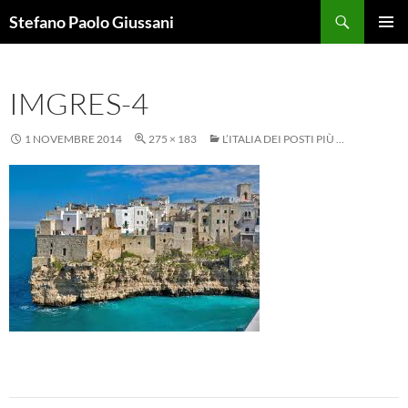
Vai
Cerca
Stefano Paolo Giussani
al
MENU
contenuto
PRINCI
IMGRES-4
1 NOVEMBRE 2014
275 × 183
L’ITALIA DEI POSTI PIÙ …