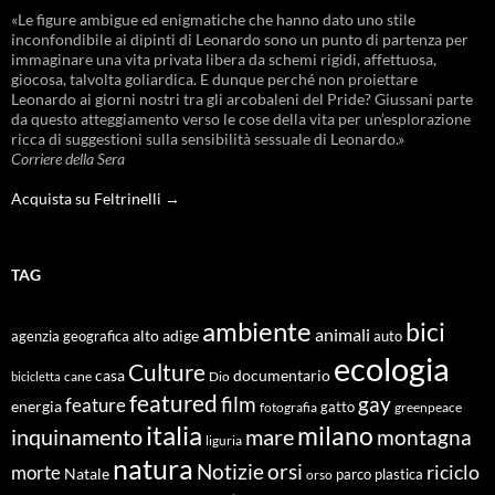
«Le figure ambigue ed enigmatiche che hanno dato uno stile
inconfondibile ai dipinti di Leonardo sono un punto di partenza per
immaginare una vita privata libera da schemi rigidi, affettuosa,
giocosa, talvolta goliardica. E dunque perché non proiettare
Leonardo ai giorni nostri tra gli arcobaleni del Pride? Giussani parte
da questo atteggiamento verso le cose della vita per un’esplorazione
ricca di suggestioni sulla sensibilità sessuale di Leonardo.»
Corriere della Sera
Acquista su Feltrinelli →
TAG
ambiente
bici
animali
alto adige
agenzia geografica
auto
ecologia
Culture
documentario
casa
cane
Dio
bicicletta
featured
film
gay
feature
energia
fotografia
gatto
greenpeace
italia
milano
inquinamento
mare
montagna
liguria
natura
Notizie
orsi
riciclo
morte
Natale
orso
parco
plastica