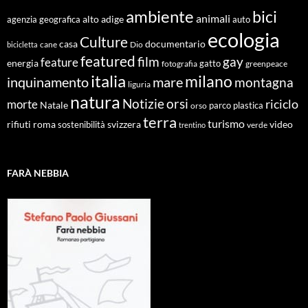
ambiente
bici
animali
alto adige
agenzia geografica
auto
ecologia
Culture
documentario
casa
cane
Dio
bicicletta
featured
film
gay
feature
energia
fotografia
gatto
greenpeace
italia
milano
inquinamento
mare
montagna
liguria
natura
Notizie
orsi
riciclo
morte
Natale
orso
parco
plastica
terra
turismo
roma
svizzera
video
rifiuti
sostenibilità
verde
trentino
FARÀ NEBBIA