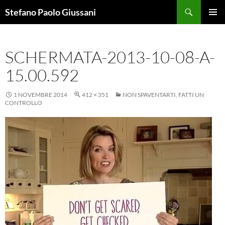
Vai
Cerca
Stefano Paolo Giussani
al
MENU
contenuto
PRINCI
SCHERMATA-2013-10-08-A-
15.00.592
1 NOVEMBRE 2014
412 × 351
NON SPAVENTARTI, FATTI UN
CONTROLLO