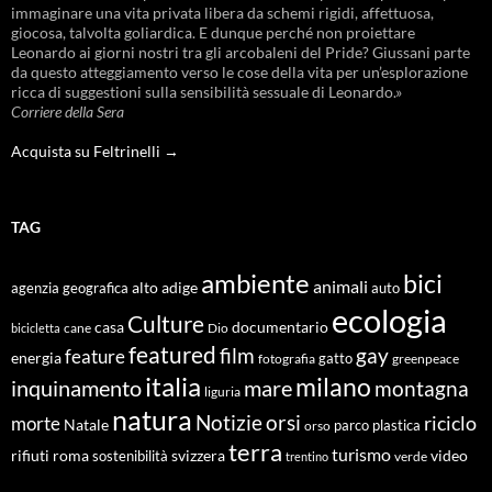
immaginare una vita privata libera da schemi rigidi, affettuosa,
giocosa, talvolta goliardica. E dunque perché non proiettare
Leonardo ai giorni nostri tra gli arcobaleni del Pride? Giussani parte
da questo atteggiamento verso le cose della vita per un’esplorazione
ricca di suggestioni sulla sensibilità sessuale di Leonardo.»
Corriere della Sera
Acquista su Feltrinelli →
TAG
ambiente
bici
animali
alto adige
agenzia geografica
auto
ecologia
Culture
documentario
casa
cane
Dio
bicicletta
featured
film
gay
feature
energia
fotografia
gatto
greenpeace
italia
milano
inquinamento
mare
montagna
liguria
natura
Notizie
orsi
riciclo
morte
Natale
orso
parco
plastica
terra
turismo
roma
svizzera
video
rifiuti
sostenibilità
verde
trentino