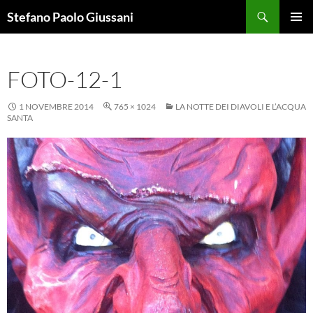
Vai
Cerca
Stefano Paolo Giussani
al
MENU
contenuto
PRINCI
FOTO-12-1
1 NOVEMBRE 2014
765 × 1024
LA NOTTE DEI DIAVOLI E L’ACQUA
SANTA