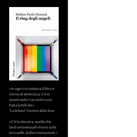
«In ogni circostanza il libro è
intriso di tenerezza. C'è in
questi sedici racconti e una
fiaba la felicità.»
"La lettura" Corriere della Sera
«C’è la vita vera, quella che
tanti omosessuali vivono sulla
loro pelle, la discriminazione, i