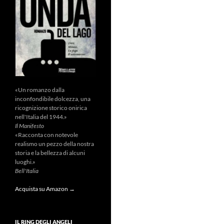
«Un romanzo dalla
inconfondibile dolcezza, una
ricognizione storico onirica
nell'Italia del 1944.»
Il Manifesto
«Racconta con notevole
realismo un pezzo della nostra
storia e la bellezza di alcuni
luoghi.»
Bell'Italia
Acquista su Amazon →
IL RING DEGLI ANGELI