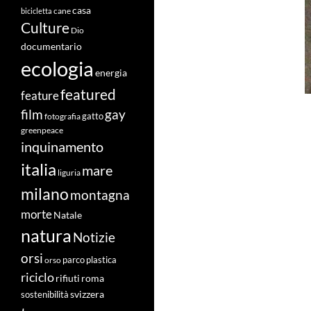
casa
cane
bicicletta
Culture
Dio
documentario
ecologia
energia
featured
feature
film
gay
fotografia
gatto
greenpeace
inquinamento
italia
mare
liguria
milano
montagna
morte
Natale
natura
Notizie
orsi
orso
parco
plastica
riciclo
roma
rifiuti
svizzera
sostenibilità