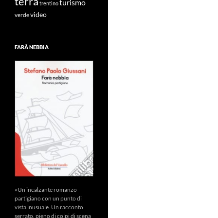
terra
turismo
trentino
video
verde
FARÀ NEBBIA
«Un incalzante romanzo
partigiano con un punto di
vista inusuale. Un racconto
serrato, pieno di colpi di scena