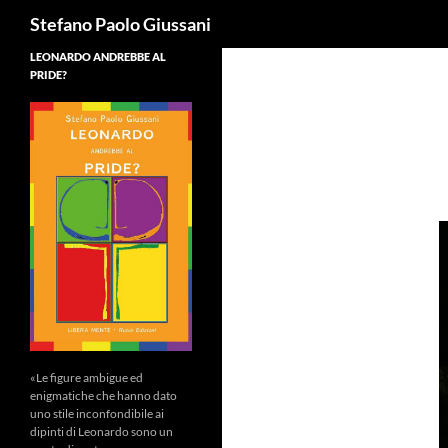
Cerca
Stefano Paolo Giussani
LEONARDO ANDREBBE AL
PRIDE?
«Le figure ambigue ed
enigmatiche che hanno dato
uno stile inconfondibile ai
dipinti di Leonardo sono un