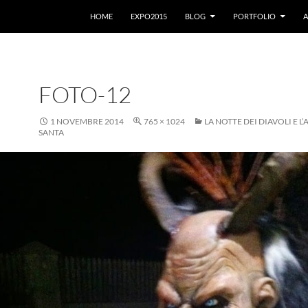
VAI AL CONTENUTO
HOME
EXPO2015
BLOG
PORTFOLIO
A
FOTO-12
1 NOVEMBRE 2014
765 × 1024
LA NOTTE DEI DIAVOLI E L
SANTA