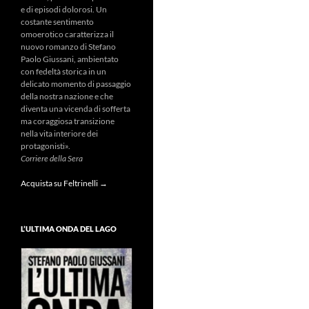
e di episodi dolorosi. Un
costante sentimento
omoerotico caratterizza il
nuovo romanzo di Stefano
Paolo Giussani, ambientato
con fedeltà storica in un
delicato momento di passaggio
della nostra nazione e che
diventa una vicenda di sofferta
ma coraggiosa transizione
nella vita interiore dei
protagonisti».
Corriere della Sera
Acquista su Feltrinelli →
L’ULTIMA ONDA DEL LAGO