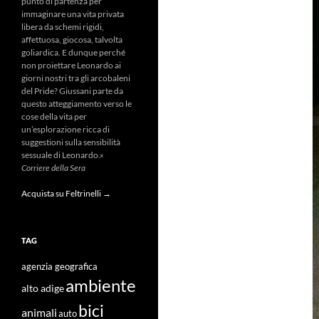
punto di partenza per
immaginare una vita privata
libera da schemi rigidi,
affettuosa, giocosa, talvolta
goliardica. E dunque perché
non proiettare Leonardo ai
giorni nostri tra gli arcobaleni
del Pride? Giussani parte da
questo atteggiamento verso le
cose della vita per
un’esplorazione ricca di
suggestioni sulla sensibilità
sessuale di Leonardo.»
Corriere della Sera
Acquista su Feltrinelli →
TAG
agenzia geografica
ambiente
alto adige
bici
animali
auto