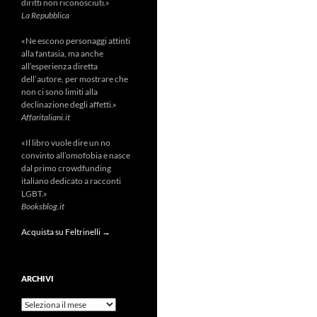
diritti non riconosciuti.»
La Repubblica
«Ne escono personaggi attinti
alla fantasia, ma anche
all’esperienza diretta
dell’autore, per mostrare che
non ci sono limiti alla
declinazione degli affetti.»
Affaritaliani.it
«Il libro vuole dire un no
convinto all’omofobia e nasce
dal primo crowdfunding
italiano dedicato a racconti
LGBT.»
Booksblog.it
Acquista su Feltrinelli →
ARCHIVI
Archivi