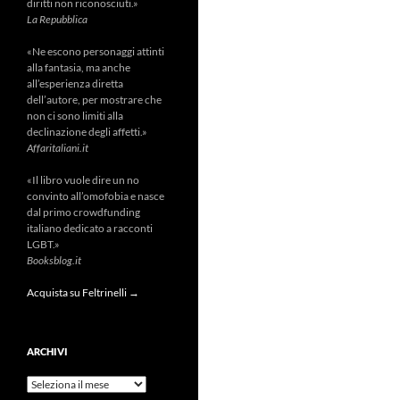
diritti non riconosciuti.»
La Repubblica
«Ne escono personaggi attinti
alla fantasia, ma anche
all’esperienza diretta
dell’autore, per mostrare che
non ci sono limiti alla
declinazione degli affetti.»
Affaritaliani.it
«Il libro vuole dire un no
convinto all’omofobia e nasce
dal primo crowdfunding
italiano dedicato a racconti
LGBT.»
Booksblog.it
Acquista su Feltrinelli →
ARCHIVI
Archivi