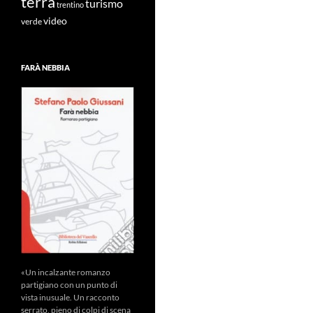
terra
turismo
trentino
video
verde
FARÀ NEBBIA
«Un incalzante romanzo
partigiano con un punto di
vista inusuale. Un racconto
serrato, pieno di colpi di scena