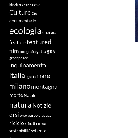
casa
cane
bicicletta
Culture
Dio
documentario
ecologia
energia
featured
feature
film
gay
fotografia
gatto
greenpeace
inquinamento
italia
mare
liguria
milano
montagna
morte
Natale
natura
Notizie
orsi
orso
parco
plastica
riciclo
roma
rifiuti
svizzera
sostenibilità