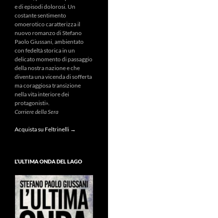
e di episodi dolorosi. Un
costante sentimento
omoerotico caratterizza il
nuovo romanzo di Stefano
Paolo Giussani, ambientato
con fedeltà storica in un
delicato momento di passaggio
della nostra nazione e che
diventa una vicenda di sofferta
ma coraggiosa transizione
nella vita interiore dei
protagonisti».
Corriere della Sera
Acquista su Feltrinelli →
L’ULTIMA ONDA DEL LAGO