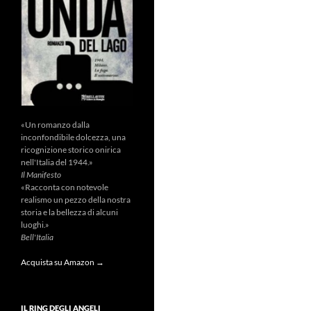
«Un romanzo dalla
inconfondibile dolcezza, una
ricognizione storico onirica
nell'Italia del 1944.»
Il Manifesto
«Racconta con notevole
realismo un pezzo della nostra
storia e la bellezza di alcuni
luoghi.»
Bell'Italia
Acquista su Amazon →
IL RING DEGLI ANGELI