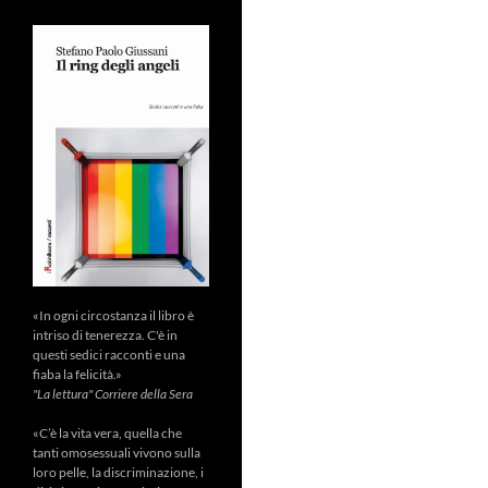
«In ogni circostanza il libro è
intriso di tenerezza. C'è in
questi sedici racconti e una
fiaba la felicità.»
"La lettura" Corriere della Sera
«C’è la vita vera, quella che
tanti omosessuali vivono sulla
loro pelle, la discriminazione, i