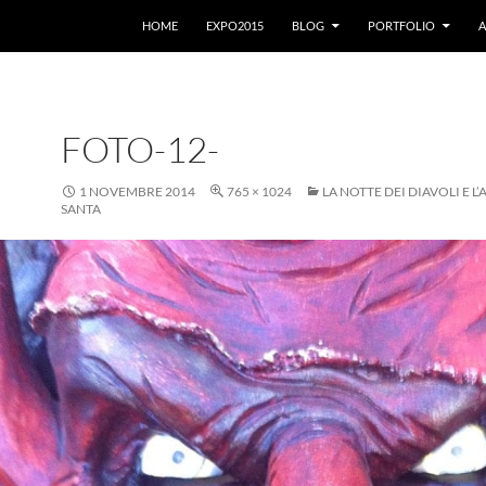
VAI AL CONTENUTO
HOME
EXPO2015
BLOG
PORTFOLIO
A
FOTO-12-
1 NOVEMBRE 2014
765 × 1024
LA NOTTE DEI DIAVOLI E L
SANTA