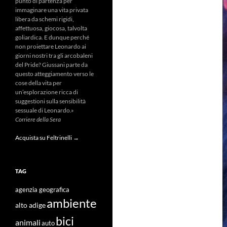
punto di partenza per
immaginare una vita privata
libera da schemi rigidi,
affettuosa, giocosa, talvolta
goliardica. E dunque perché
non proiettare Leonardo ai
giorni nostri tra gli arcobaleni
del Pride? Giussani parte da
questo atteggiamento verso le
cose della vita per
un’esplorazione ricca di
suggestioni sulla sensibilità
sessuale di Leonardo.»
Corriere della Sera
Acquista su Feltrinelli →
TAG
agenzia geografica
ambiente
alto adige
bici
animali
auto