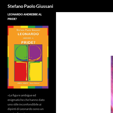
Cerca
Stefano Paolo Giussani
LEONARDO ANDREBBE AL
PRIDE?
«Le figure ambigue ed
enigmatiche che hanno dato
uno stile inconfondibile ai
dipinti di Leonardo sono un