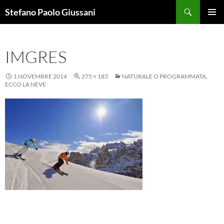
Vai
Cerca
Stefano Paolo Giussani
al
MENU
contenuto
PRINCI
IMGRES
1 NOVEMBRE 2014
275 × 183
NATURALE O PROGRAMMATA,
ECCO LA NEVE