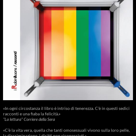
«In ogni circostanza il libro è intriso di tenerezza. C'è in questi sedici
racconti e una fiaba la felicità.»
"La lettura" Corriere della Sera
«C’è la vita vera, quella che tanti omosessuali vivono sulla loro pelle,
la discriminazione, i diritti non riconosciuti.»