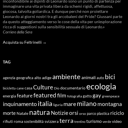
inconfondibile ai dipinti di Leonardo sono un punto di partenza per
immaginare una vita privata libera da schemi rigidi, affettuosa,
giocosa, talvolta goliardica. E dunque perché non proiettare
Leonardo ai giorni nostri tra gli arcobaleni del Pride? Giussani parte
da questo atteggiamento verso le cose della vita per un’esplorazione
ricca di suggestioni sulla sensibilità sessuale di Leonardo.»
Corriere della Sera
Acquista su Feltrinelli →
TAG
ambiente
bici
animali
alto adige
agenzia geografica
auto
ecologia
Culture
documentario
casa
cane
Dio
bicicletta
featured
film
gay
feature
energia
fotografia
gatto
greenpeace
italia
milano
inquinamento
mare
montagna
liguria
natura
Notizie
orsi
riciclo
morte
Natale
orso
parco
plastica
terra
turismo
roma
svizzera
video
rifiuti
sostenibilità
verde
trentino