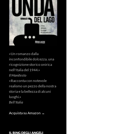
«Un romanzo dalla
inconfondibile dolcezza, una
ricognizione storico onirica
nell'Italia del 1944.»
Il Manifesto
«Racconta con notevole
realismo un pezzo della nostra
storia e la bellezza di alcuni
luoghi.»
Bell'Italia
Acquista su Amazon →
IL RING DEGLI ANGELI