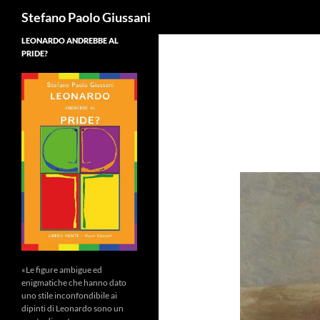
Cerca
Stefano Paolo Giussani
LEONARDO ANDREBBE AL
PRIDE?
«Le figure ambigue ed
enigmatiche che hanno dato
uno stile inconfondibile ai
dipinti di Leonardo sono un