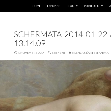
VAI AL CONTENUTO
HOME
EXPO2015
BLOG
PORTFOLIO
A
SCHERMATA-2014-01-22-
13.14.09
1 NOVEMBRE 2014
865 × 378
SILENZIO, L’ARTE SI ANIMA