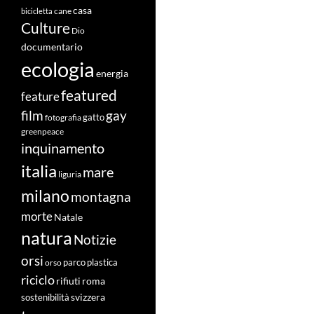
casa
cane
bicicletta
Culture
Dio
documentario
ecologia
energia
featured
feature
film
gay
fotografia
gatto
greenpeace
inquinamento
italia
mare
liguria
milano
montagna
morte
Natale
natura
Notizie
orsi
orso
parco
plastica
riciclo
roma
rifiuti
svizzera
sostenibilità