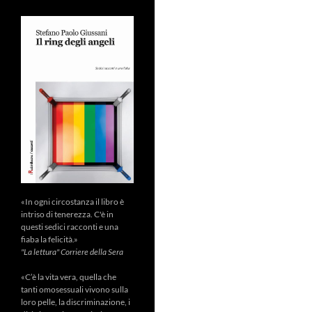
«In ogni circostanza il libro è
intriso di tenerezza. C'è in
questi sedici racconti e una
fiaba la felicità.»
"La lettura" Corriere della Sera
«C’è la vita vera, quella che
tanti omosessuali vivono sulla
loro pelle, la discriminazione, i