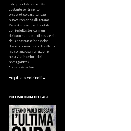
e di episodi dolorosi. Un
costante sentimento
omoerotico caratterizza il
nuovo romanzo di Stefano
Paolo Giussani, ambientato
con fedeltà storica in un
delicato momento di passaggio
della nostra nazione e che
diventa una vicenda di sofferta
ma coraggiosa transizione
nella vita interiore dei
protagonisti».
Corriere della Sera
Acquista su Feltrinelli →
L’ULTIMA ONDA DEL LAGO