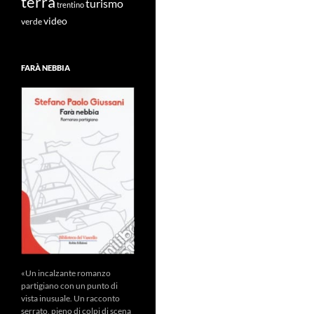
terra
turismo
trentino
video
verde
FARÀ NEBBIA
«Un incalzante romanzo
partigiano con un punto di
vista inusuale. Un racconto
serrato, pieno di colpi di scena