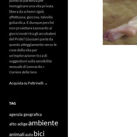
punto di partenza per
immaginare una vita privata
libera da schemi rigidi,
affettuosa, giocosa, talvolta
goliardica. E dunque perché
non proiettare Leonardo ai
giorni nostri tra gli arcobaleni
del Pride? Giussani parte da
questo atteggiamento verso le
cose della vita per
un’esplorazione ricca di
suggestioni sulla sensibilità
sessuale di Leonardo.»
Corriere della Sera
Acquista su Feltrinelli →
TAG
agenzia geografica
ambiente
alto adige
bici
animali
auto