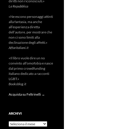
diritti non riconosciuti.»
La Repubblica
«Ne escono personaggi attinti
alla fantasia, ma anche
all’esperienza diretta
dell’autore, per mostrare che
non ci sono limiti alla
declinazione degli affetti.»
Affaritaliani.it
«Il libro vuole dire un no
convinto all’omofobia e nasce
dal primo crowdfunding
italiano dedicato a racconti
LGBT.»
Booksblog.it
Acquista su Feltrinelli →
ARCHIVI
Archivi