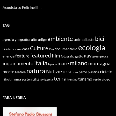
Acquista su Feltrinelli →
TAG
ambiente
bici
animali
alto adige
agenzia geografica
auto
ecologia
Culture
documentario
casa
cane
Dio
bicicletta
featured
film
gay
feature
energia
fotografia
gatto
greenpeace
italia
milano
inquinamento
mare
montagna
liguria
natura
Notizie
orsi
riciclo
morte
Natale
orso
parco
plastica
terra
turismo
roma
svizzera
video
rifiuti
sostenibilità
verde
trentino
FARÀ NEBBIA