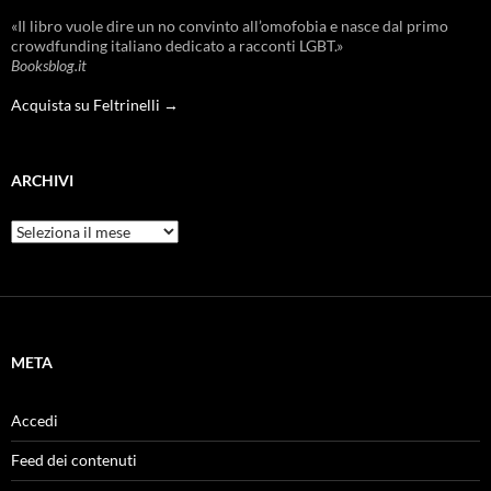
«Il libro vuole dire un no convinto all’omofobia e nasce dal primo
crowdfunding italiano dedicato a racconti LGBT.»
Booksblog.it
Acquista su Feltrinelli →
ARCHIVI
Archivi
META
Accedi
Feed dei contenuti