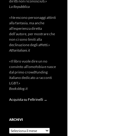
diritti non riconosciuti.»
La Repubblica
«Ne escono personaggi attinti
alla fantasia, ma anche
all’esperienza diretta
dell’autore, per mostrare che
non ci sono limiti alla
declinazione degli affetti.»
Affaritaliani.it
«Il libro vuole dire un no
convinto all’omofobia e nasce
dal primo crowdfunding
italiano dedicato a racconti
LGBT.»
Booksblog.it
Acquista su Feltrinelli →
ARCHIVI
Archivi