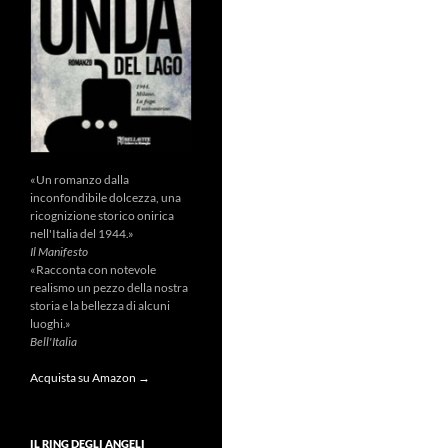
«Un romanzo dalla
inconfondibile dolcezza, una
ricognizione storico onirica
nell'Italia del 1944.»
Il Manifesto
«Racconta con notevole
realismo un pezzo della nostra
storia e la bellezza di alcuni
luoghi.»
Bell'Italia
Acquista su Amazon →
IL RING DEGLI ANGELI