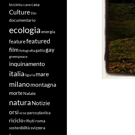
casa
cane
bicicletta
Culture
Dio
documentario
ecologia
energia
featured
feature
film
gay
fotografia
gatto
greenpeace
inquinamento
italia
mare
liguria
milano
montagna
morte
Natale
natura
Notizie
orsi
orso
parco
plastica
riciclo
roma
rifiuti
svizzera
sostenibilità