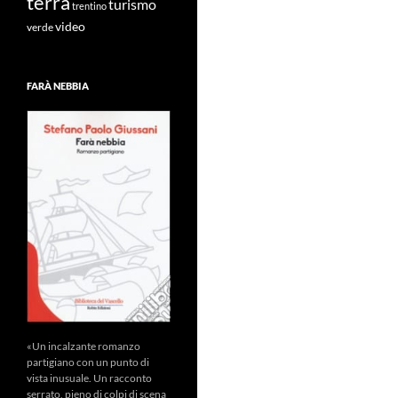
terra
turismo
trentino
video
verde
FARÀ NEBBIA
«Un incalzante romanzo
partigiano con un punto di
vista inusuale. Un racconto
serrato, pieno di colpi di scena