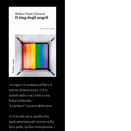
«In ogni circostanza il libro è
intriso di tenerezza. C'è in
questi sedici racconti e una
fiaba la felicità.»
"La lettura" Corriere della Sera
«C’è la vita vera, quella che
tanti omosessuali vivono sulla
loro pelle, la discriminazione, i