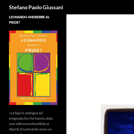
Cerca
Stefano Paolo Giussani
LEONARDO ANDREBBE AL
PRIDE?
«Le figure ambigue ed
enigmatiche che hanno dato
uno stile inconfondibile ai
dipinti di Leonardo sono un