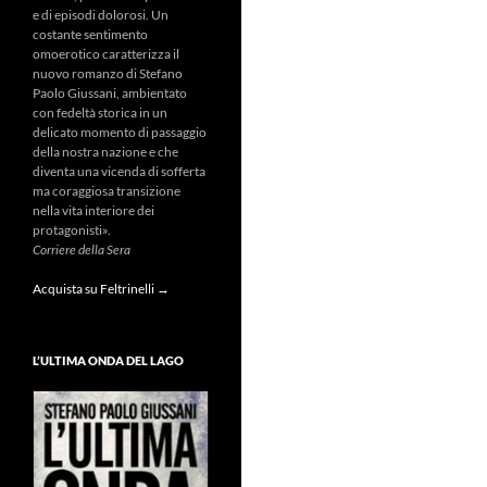
e di episodi dolorosi. Un
costante sentimento
omoerotico caratterizza il
nuovo romanzo di Stefano
Paolo Giussani, ambientato
con fedeltà storica in un
delicato momento di passaggio
della nostra nazione e che
diventa una vicenda di sofferta
ma coraggiosa transizione
nella vita interiore dei
protagonisti».
Corriere della Sera
Acquista su Feltrinelli →
L’ULTIMA ONDA DEL LAGO