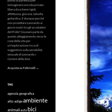
punto di partenza per
immaginare una vita privata
libera da schemi rigidi,
affettuosa, giocosa, talvolta
goliardica. E dunque perché
non proiettare Leonardo ai
giorni nostri tra gli arcobaleni
del Pride? Giussani parte da
questo atteggiamento verso le
cose della vita per
un’esplorazione ricca di
suggestioni sulla sensibilità
sessuale di Leonardo.»
Corriere della Sera
Acquista su Feltrinelli →
TAG
agenzia geografica
ambiente
alto adige
bici
animali
auto