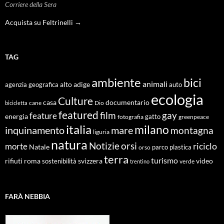
Corriere della Sera
Acquista su Feltrinelli →
TAG
ambiente
bici
animali
alto adige
agenzia geografica
auto
ecologia
Culture
documentario
casa
cane
Dio
bicicletta
featured
film
gay
feature
energia
fotografia
gatto
greenpeace
italia
milano
inquinamento
mare
montagna
liguria
natura
Notizie
orsi
riciclo
morte
Natale
orso
parco
plastica
terra
turismo
roma
svizzera
video
rifiuti
sostenibilità
verde
trentino
FARÀ NEBBIA