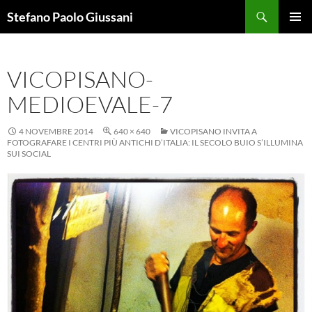
Vai
Cerca
Stefano Paolo Giussani
al
MENU
contenuto
PRINCI
VICOPISANO-
MEDIOEVALE-7
4 NOVEMBRE 2014
640 × 640
VICOPISANO INVITA A
FOTOGRAFARE I CENTRI PIÙ ANTICHI D’ITALIA: IL SECOLO BUIO S’ILLUMINA
SUI SOCIAL