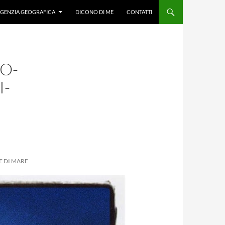
GENZIA GEOGRAFICA
DICONO DI ME
CONTATTI
O-
I-
E DI MARE