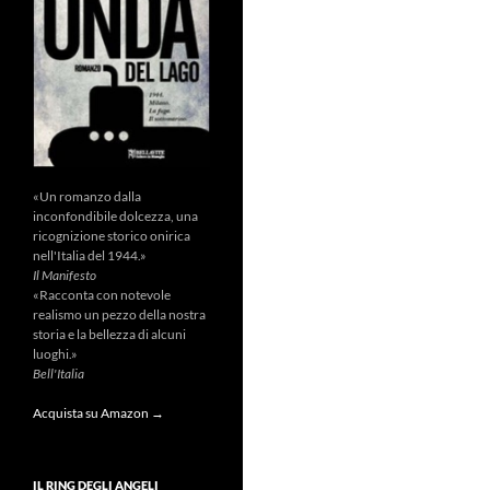
«Un romanzo dalla
inconfondibile dolcezza, una
ricognizione storico onirica
nell'Italia del 1944.»
Il Manifesto
«Racconta con notevole
realismo un pezzo della nostra
storia e la bellezza di alcuni
luoghi.»
Bell'Italia
Acquista su Amazon →
IL RING DEGLI ANGELI