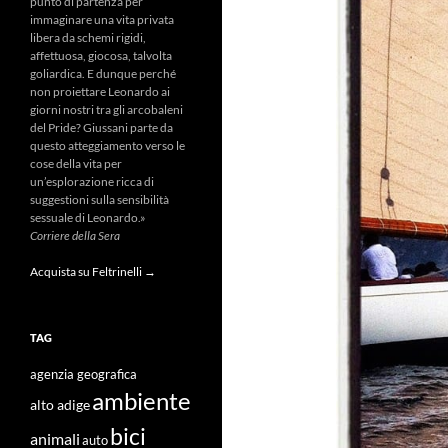
punto di partenza per
immaginare una vita privata
libera da schemi rigidi,
affettuosa, giocosa, talvolta
goliardica. E dunque perché
non proiettare Leonardo ai
giorni nostri tra gli arcobaleni
del Pride? Giussani parte da
questo atteggiamento verso le
cose della vita per
un’esplorazione ricca di
suggestioni sulla sensibilità
sessuale di Leonardo.»
Corriere della Sera
Acquista su Feltrinelli →
TAG
agenzia geografica
ambiente
alto adige
bici
animali
auto