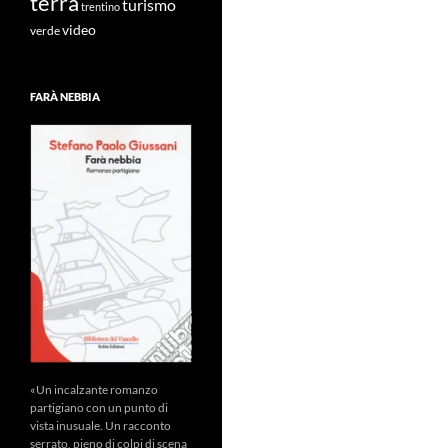
terra
turismo
trentino
video
verde
FARÀ NEBBIA
«Un incalzante romanzo
partigiano con un punto di
vista inusuale. Un racconto
serrato, pieno di colpi di scena