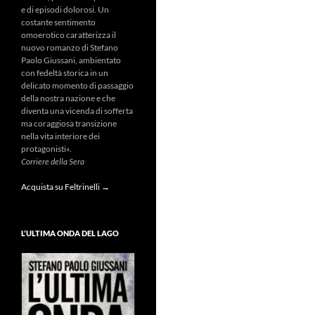
e di episodi dolorosi. Un
costante sentimento
omoerotico caratterizza il
nuovo romanzo di Stefano
Paolo Giussani, ambientato
con fedeltà storica in un
delicato momento di passaggio
della nostra nazione e che
diventa una vicenda di sofferta
ma coraggiosa transizione
nella vita interiore dei
protagonisti».
Corriere della Sera
Acquista su Feltrinelli →
L’ULTIMA ONDA DEL LAGO