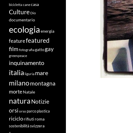
casa
cane
bicicletta
Culture
Dio
documentario
ecologia
energia
featured
feature
film
gay
fotografia
gatto
greenpeace
inquinamento
italia
mare
liguria
milano
montagna
morte
Natale
natura
Notizie
orsi
orso
parco
plastica
riciclo
roma
rifiuti
svizzera
sostenibilità