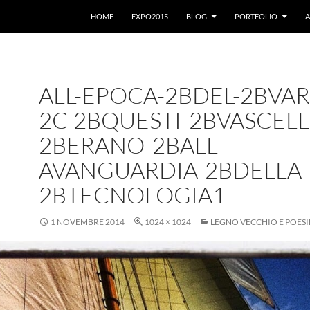
VAI AL CONTENUTO
HOME
EXPO2015
BLOG
PORTFOLIO
A
ALL-EPOCA-2BDEL-2BVAR
2C-2BQUESTI-2BVASCELL
2BERANO-2BALL-
AVANGUARDIA-2BDELLA-
2BTECNOLOGIA1
1 NOVEMBRE 2014
1024 × 1024
LEGNO VECCHIO E POESI