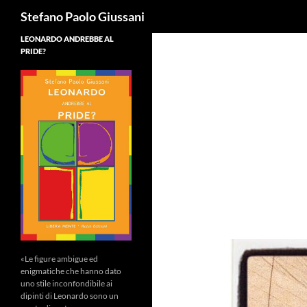
Cerca
Stefano Paolo Giussani
LEONARDO ANDREBBE AL
PRIDE?
«Le figure ambigue ed
enigmatiche che hanno dato
uno stile inconfondibile ai
dipinti di Leonardo sono un