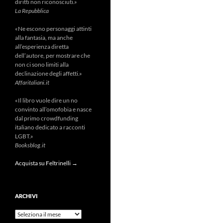
diritti non riconosciuti.»
La Repubblica
«Ne escono personaggi attinti
alla fantasia, ma anche
all’esperienza diretta
dell’autore, per mostrare che
non ci sono limiti alla
declinazione degli affetti.»
Affaritaliani.it
«Il libro vuole dire un no
convinto all’omofobia e nasce
dal primo crowdfunding
italiano dedicato a racconti
LGBT.»
Booksblog.it
Acquista su Feltrinelli →
ARCHIVI
Archivi