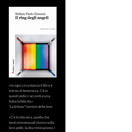
«In ogni circostanza il libro è
intriso di tenerezza. C'è in
questi sedici racconti e una
fiaba la felicità.»
"La lettura" Corriere della Sera
«C’è la vita vera, quella che
tanti omosessuali vivono sulla
loro pelle, la discriminazione, i