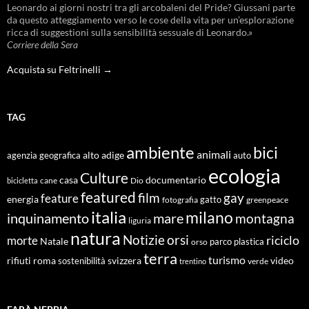
Leonardo ai giorni nostri tra gli arcobaleni del Pride? Giussani parte
da questo atteggiamento verso le cose della vita per un’esplorazione
ricca di suggestioni sulla sensibilità sessuale di Leonardo.»
Corriere della Sera
Acquista su Feltrinelli →
TAG
ambiente
bici
animali
alto adige
agenzia geografica
auto
ecologia
Culture
documentario
casa
cane
Dio
bicicletta
featured
film
gay
feature
energia
fotografia
gatto
greenpeace
italia
milano
inquinamento
mare
montagna
liguria
natura
Notizie
orsi
riciclo
morte
Natale
orso
parco
plastica
terra
turismo
roma
svizzera
video
rifiuti
sostenibilità
verde
trentino