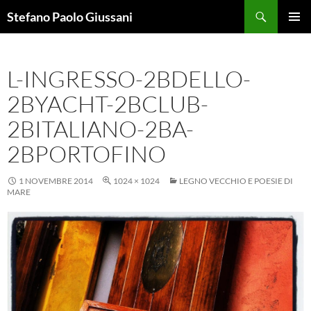
Vai
Cerca
Stefano Paolo Giussani
al
MENU
contenuto
PRINCI
L-INGRESSO-2BDELLO-
2BYACHT-2BCLUB-
2BITALIANO-2BA-
2BPORTOFINO
1 NOVEMBRE 2014
1024 × 1024
LEGNO VECCHIO E POESIE DI
MARE