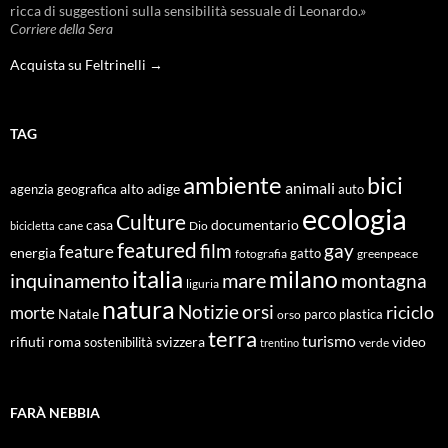
ricca di suggestioni sulla sensibilità sessuale di Leonardo.»
Corriere della Sera
Acquista su Feltrinelli →
TAG
ambiente
bici
animali
alto adige
agenzia geografica
auto
ecologia
Culture
documentario
casa
cane
Dio
bicicletta
featured
film
gay
feature
energia
fotografia
gatto
greenpeace
italia
milano
inquinamento
mare
montagna
liguria
natura
Notizie
orsi
riciclo
morte
Natale
orso
parco
plastica
terra
turismo
roma
svizzera
video
rifiuti
sostenibilità
verde
trentino
FARÀ NEBBIA