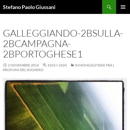
Vai
Cerca
Stefano Paolo Giussani
al
MENU
contenuto
PRINCI
GALLEGGIANDO-2BSULLA-
2BCAMPAGNA-
2BPORTOGHESE1
1 NOVEMBRE 2014
1024 × 1024
IN MONGOLFIERA TRA I
PROFUMI DEL SUGHERO