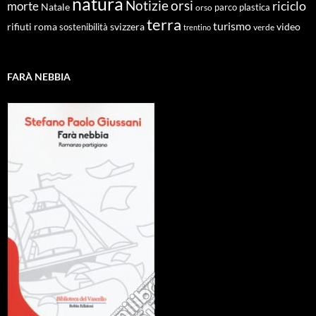
natura
Notizie
orsi
riciclo
morte
Natale
orso
parco
plastica
terra
turismo
roma
svizzera
video
rifiuti
sostenibilità
verde
trentino
FARÀ NEBBIA