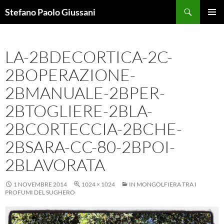
Vai
Cerca
Stefano Paolo Giussani
al
MENU
contenuto
PRINCI
LA-2BDECORTICA-2C-
2BOPERAZIONE-
2BMANUALE-2BPER-
2BTOGLIERE-2BLA-
2BCORTECCIA-2BCHE-
2BSARA-CC-80-2BPOI-
2BLAVORATA
1 NOVEMBRE 2014
1024 × 1024
IN MONGOLFIERA TRA I
PROFUMI DEL SUGHERO