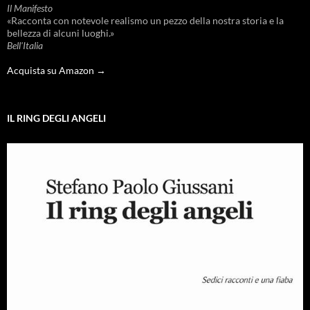
Il Manifesto
«Racconta con notevole realismo un pezzo della nostra storia e la
bellezza di alcuni luoghi.»
Bell'Italia
Acquista su Amazon →
IL RING DEGLI ANGELI