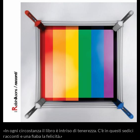
«In ogni circostanza il libro è intriso di tenerezza. C'è in questi sedici
racconti e una fiaba la felicità.»