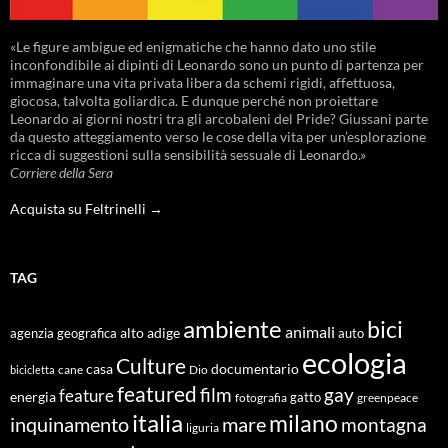
«Le figure ambigue ed enigmatiche che hanno dato uno stile
inconfondibile ai dipinti di Leonardo sono un punto di partenza per
immaginare una vita privata libera da schemi rigidi, affettuosa,
giocosa, talvolta goliardica. E dunque perché non proiettare
Leonardo ai giorni nostri tra gli arcobaleni del Pride? Giussani parte
da questo atteggiamento verso le cose della vita per un’esplorazione
ricca di suggestioni sulla sensibilità sessuale di Leonardo.»
Corriere della Sera
Acquista su Feltrinelli →
TAG
ambiente
bici
animali
alto adige
agenzia geografica
auto
ecologia
Culture
documentario
casa
cane
Dio
bicicletta
featured
film
gay
feature
energia
fotografia
gatto
greenpeace
italia
milano
inquinamento
mare
montagna
liguria