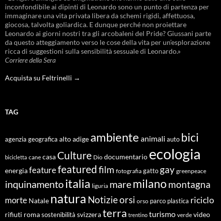
inconfondibile ai dipinti di Leonardo sono un punto di partenza per
immaginare una vita privata libera da schemi rigidi, affettuosa,
giocosa, talvolta goliardica. E dunque perché non proiettare
Leonardo ai giorni nostri tra gli arcobaleni del Pride? Giussani parte
da questo atteggiamento verso le cose della vita per un’esplorazione
ricca di suggestioni sulla sensibilità sessuale di Leonardo.»
Corriere della Sera
Acquista su Feltrinelli →
TAG
ambiente
bici
animali
alto adige
agenzia geografica
auto
ecologia
Culture
documentario
casa
cane
Dio
bicicletta
featured
film
gay
feature
energia
fotografia
gatto
greenpeace
italia
milano
inquinamento
mare
montagna
liguria
natura
Notizie
orsi
riciclo
morte
Natale
orso
parco
plastica
terra
turismo
roma
svizzera
video
rifiuti
sostenibilità
verde
trentino