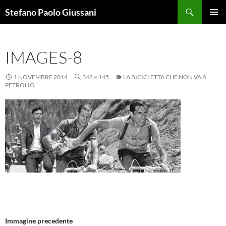
Vai
Cerca
Stefano Paolo Giussani
al
MENU
contenuto
PRINCI
IMAGES-8
1 NOVEMBRE 2014
348 × 145
LA BICICLETTA CHE NON VA A
PETROLIO
Immagine precedente