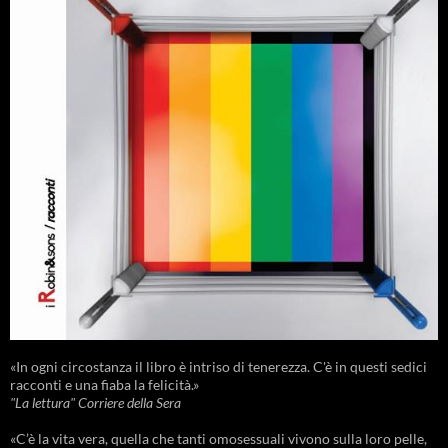
«In ogni circostanza il libro è intriso di tenerezza. C'è in questi sedici
racconti e una fiaba la felicità.»
"La lettura" Corriere della Sera
«C’è la vita vera, quella che tanti omosessuali vivono sulla loro pelle,