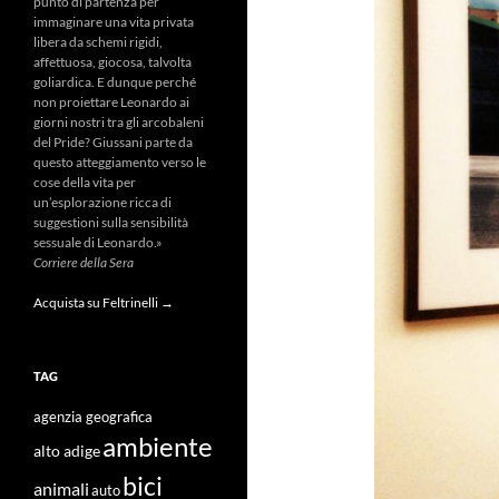
punto di partenza per
immaginare una vita privata
libera da schemi rigidi,
affettuosa, giocosa, talvolta
goliardica. E dunque perché
non proiettare Leonardo ai
giorni nostri tra gli arcobaleni
del Pride? Giussani parte da
questo atteggiamento verso le
cose della vita per
un’esplorazione ricca di
suggestioni sulla sensibilità
sessuale di Leonardo.»
Corriere della Sera
Acquista su Feltrinelli →
TAG
agenzia geografica
ambiente
alto adige
bici
animali
auto