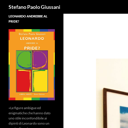
Cerca
Stefano Paolo Giussani
LEONARDO ANDREBBE AL
PRIDE?
«Le figure ambigue ed
enigmatiche che hanno dato
uno stile inconfondibile ai
dipinti di Leonardo sono un