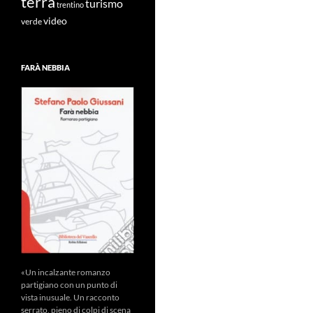
terra
turismo
trentino
video
verde
FARÀ NEBBIA
«Un incalzante romanzo
partigiano con un punto di
vista inusuale. Un racconto
serrato, pieno di colpi di scena