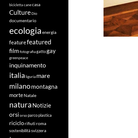
casa
cane
bicicletta
Culture
Dio
documentario
ecologia
energia
featured
feature
film
gay
fotografia
gatto
greenpeace
inquinamento
italia
mare
liguria
milano
montagna
morte
Natale
natura
Notizie
orsi
orso
parco
plastica
riciclo
roma
rifiuti
svizzera
sostenibilità