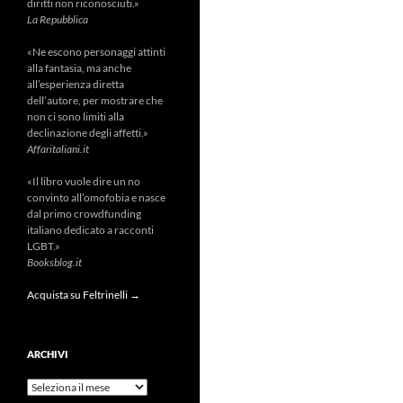
diritti non riconosciuti.»
La Repubblica
«Ne escono personaggi attinti
alla fantasia, ma anche
all’esperienza diretta
dell’autore, per mostrare che
non ci sono limiti alla
declinazione degli affetti.»
Affaritaliani.it
«Il libro vuole dire un no
convinto all’omofobia e nasce
dal primo crowdfunding
italiano dedicato a racconti
LGBT.»
Booksblog.it
Acquista su Feltrinelli →
ARCHIVI
Archivi