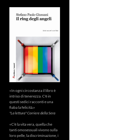
«In ogni circostanza il libro è
intriso di tenerezza. C'è in
questi sedici racconti e una
fiaba la felicità.»
"La lettura" Corriere della Sera
«C’è la vita vera, quella che
tanti omosessuali vivono sulla
loro pelle, la discriminazione, i