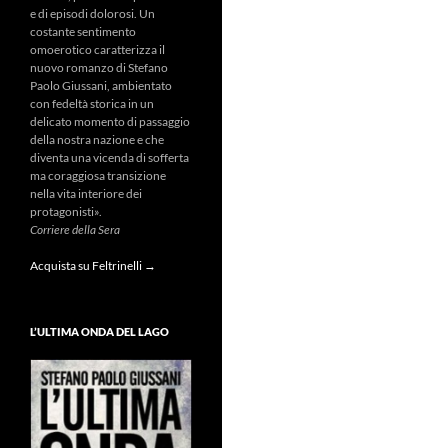
e di episodi dolorosi. Un
costante sentimento
omoerotico caratterizza il
nuovo romanzo di Stefano
Paolo Giussani, ambientato
con fedeltà storica in un
delicato momento di passaggio
della nostra nazione e che
diventa una vicenda di sofferta
ma coraggiosa transizione
nella vita interiore dei
protagonisti».
Corriere della Sera
Acquista su Feltrinelli →
L’ULTIMA ONDA DEL LAGO