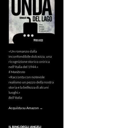
«Un romanzo dalla
inconfondibile dolcezza, una
ricognizione storico onirica
nell'Italia del 1944.»
Il Manifesto
«Racconta con notevole
realismo un pezzo della nostra
storia e la bellezza di alcuni
luoghi.»
Bell'Italia
Acquista su Amazon →
IL RING DEGLI ANGELI