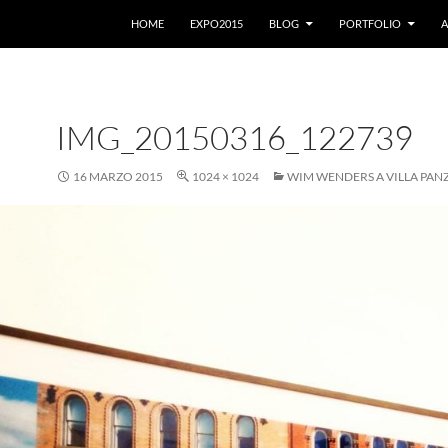
VAI AL CONTENUTO
HOME
EXPO2015
BLOG
PORTFOLIO
A
IMG_20150316_122739
16 MARZO 2015
1024 × 1024
WIM WENDERS A VILLA PANZ