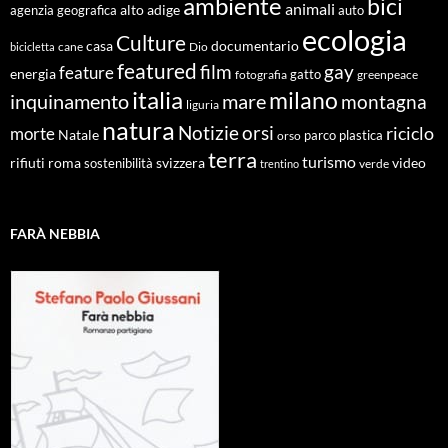
ambiente
bici
animali
alto adige
agenzia geografica
auto
ecologia
Culture
documentario
casa
cane
Dio
bicicletta
featured
film
gay
feature
energia
fotografia
gatto
greenpeace
italia
milano
inquinamento
mare
montagna
liguria
natura
Notizie
orsi
riciclo
morte
Natale
orso
parco
plastica
terra
turismo
roma
svizzera
video
rifiuti
sostenibilità
verde
trentino
FARÀ NEBBIA