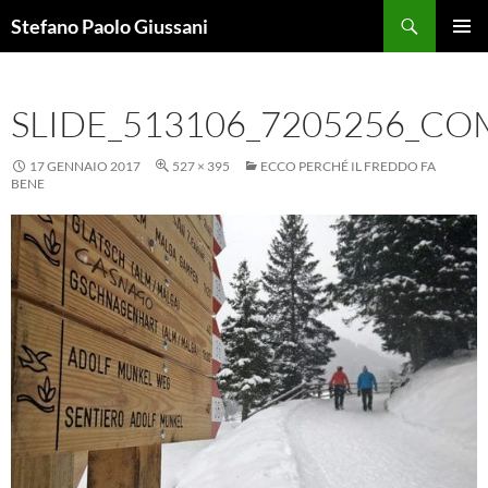
Vai
Cerca
Stefano Paolo Giussani
al
MENU
contenuto
PRINCI
SLIDE_513106_7205256_C
17 GENNAIO 2017
527 × 395
ECCO PERCHÉ IL FREDDO FA
BENE