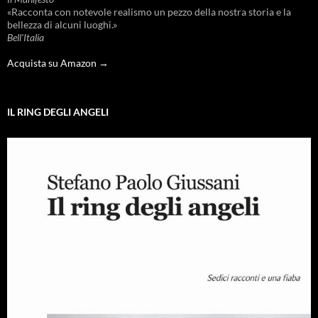
«Racconta con notevole realismo un pezzo della nostra storia e la
bellezza di alcuni luoghi.»
Bell'Italia
Acquista su Amazon →
IL RING DEGLI ANGELI