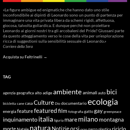
«Le figure ambigue ed enigmatiche che hanno dato uno stile
inconfondibile ai dipinti di Leonardo sono un punto di partenza per
immaginare una vita privata libera da schemi rigidi, affettuosa,
giocosa, talvolta goliardica. E dunque perché non proiettare
Leonardo ai giorni nostri tra gli arcobaleni del Pride? Giussani parte
da questo atteggiamento verso le cose della vita per un’esplorazione
ricca di suggestioni sulla sensibilità sessuale di Leonardo.»
Corriere della Sera
Acquista su Feltrinelli →
TAG
ambiente
bici
animali
alto adige
agenzia geografica
auto
ecologia
Culture
documentario
casa
cane
Dio
bicicletta
featured
film
gay
feature
energia
fotografia
gatto
greenpeace
italia
milano
inquinamento
mare
montagna
liguria
natura
Notizie
orsi
riciclo
morte
Natale
orso
parco
plastica