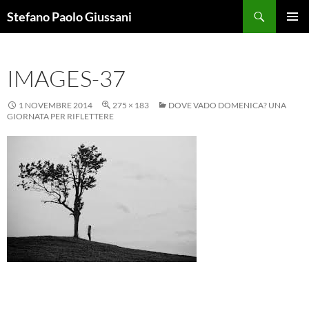
Vai
Cerca
Stefano Paolo Giussani
al
MENU
contenuto
PRINCI
IMAGES-37
1 NOVEMBRE 2014
275 × 183
DOVE VADO DOMENICA? UNA
GIORNATA PER RIFLETTERE