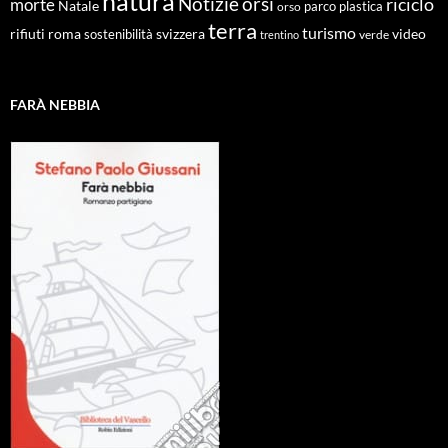
natura
Notizie
orsi
riciclo
morte
Natale
orso
parco
plastica
terra
turismo
roma
svizzera
video
rifiuti
sostenibilità
verde
trentino
FARÀ NEBBIA