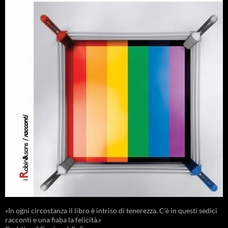
«In ogni circostanza il libro è intriso di tenerezza. C'è in questi sedici
racconti e una fiaba la felicità.»