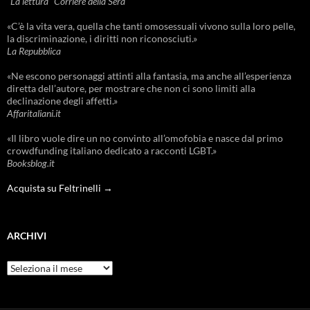
"La lettura" Corriere della Sera
«C’è la vita vera, quella che tanti omosessuali vivono sulla loro pelle,
la discriminazione, i diritti non riconosciuti.»
La Repubblica
«Ne escono personaggi attinti alla fantasia, ma anche all’esperienza
diretta dell’autore, per mostrare che non ci sono limiti alla
declinazione degli affetti.»
Affaritaliani.it
«Il libro vuole dire un no convinto all’omofobia e nasce dal primo
crowdfunding italiano dedicato a racconti LGBT.»
Booksblog.it
Acquista su Feltrinelli →
ARCHIVI
Archivi