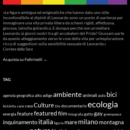
«Le figure ambigue ed enigmatiche che hanno dato uno stile
inconfondibile ai dipinti di Leonardo sono un punto di partenza per
immaginare una vita privata libera da schemi rigidi, affettuosa,
giocosa, talvolta goliardica. E dunque perché non proiettare
Leonardo ai giorni nostri tra gli arcobaleni del Pride? Giussani parte
da questo atteggiamento verso le cose della vita per un’esplorazione
ricca di suggestioni sulla sensibilità sessuale di Leonardo.»
Corriere della Sera
Acquista su Feltrinelli →
TAG
ambiente
bici
animali
alto adige
agenzia geografica
auto
ecologia
Culture
documentario
casa
cane
Dio
bicicletta
featured
film
gay
feature
energia
fotografia
gatto
greenpeace
italia
milano
inquinamento
mare
montagna
liguria