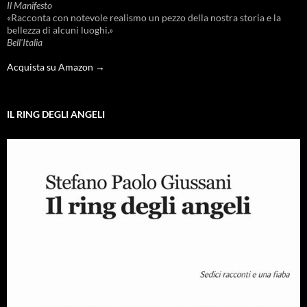
Il Manifesto
«Racconta con notevole realismo un pezzo della nostra storia e la
bellezza di alcuni luoghi.»
Bell'Italia
Acquista su Amazon →
IL RING DEGLI ANGELI