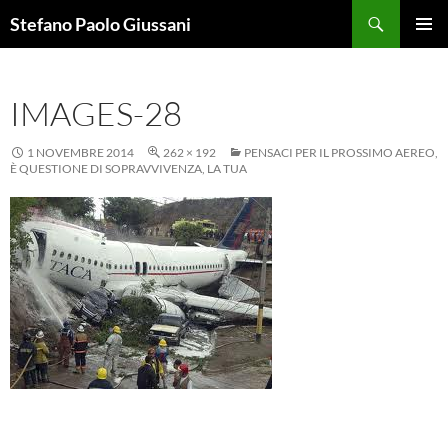
Vai
Cerca
Stefano Paolo Giussani
al
MENU
contenuto
PRINCI
IMAGES-28
1 NOVEMBRE 2014
262 × 192
PENSACI PER IL PROSSIMO AEREO,
È QUESTIONE DI SOPRAVVIVENZA, LA TUA