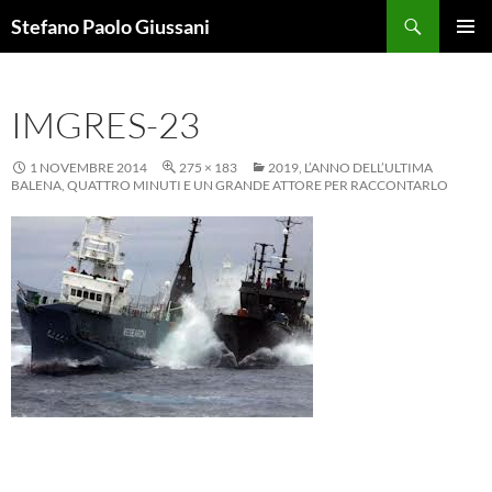
Vai
Cerca
Stefano Paolo Giussani
al
MENU
contenuto
PRINCI
IMGRES-23
1 NOVEMBRE 2014
275 × 183
2019, L’ANNO DELL’ULTIMA
BALENA, QUATTRO MINUTI E UN GRANDE ATTORE PER RACCONTARLO