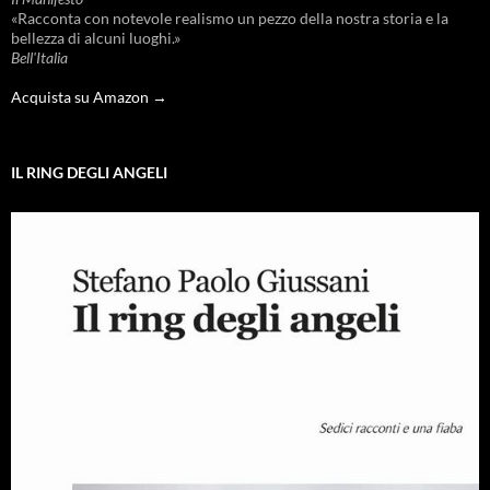
«Racconta con notevole realismo un pezzo della nostra storia e la
bellezza di alcuni luoghi.»
Bell'Italia
Acquista su Amazon →
IL RING DEGLI ANGELI