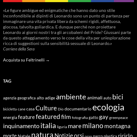
«Le figure ambigue ed enigmatiche che hanno dato uno stile
inconfondibile ai dipinti di Leonardo sono un punto di partenza per
immaginare una vita privata libera da schemi rigidi, affettuosa,
giocosa, talvolta goliardica. E dunque perché non proiettare
Leonardo ai giorni nostri tra gli arcobaleni del Pride? Giussani parte
da questo atteggiamento verso le cose della vita per un’esplorazione
ricca di suggestioni sulla sensibilità sessuale di Leonardo.»
Corriere della Sera
Acquista su Feltrinelli →
TAG
ambiente
bici
animali
alto adige
agenzia geografica
auto
ecologia
Culture
documentario
casa
cane
Dio
bicicletta
featured
film
gay
feature
energia
fotografia
gatto
greenpeace
italia
milano
inquinamento
mare
montagna
liguria
natura
Notizie
orsi
riciclo
morte
Natale
orso
parco
plastica