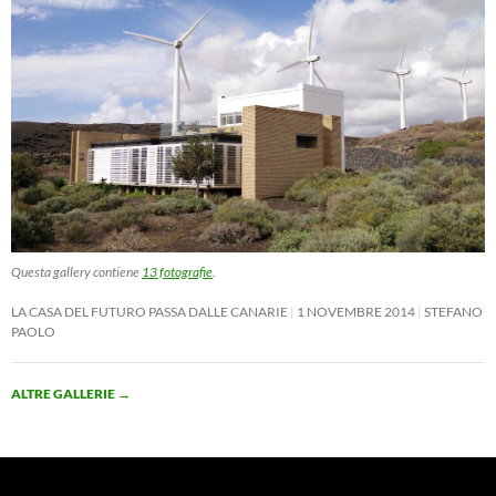
Questa gallery contiene
13 fotografie
.
LA CASA DEL FUTURO PASSA DALLE CANARIE
1 NOVEMBRE 2014
STEFANO
PAOLO
ALTRE GALLERIE
→