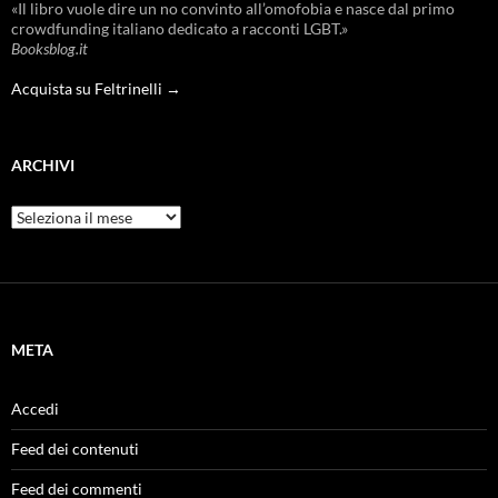
«Il libro vuole dire un no convinto all’omofobia e nasce dal primo
crowdfunding italiano dedicato a racconti LGBT.»
Booksblog.it
Acquista su Feltrinelli →
ARCHIVI
Archivi
META
Accedi
Feed dei contenuti
Feed dei commenti