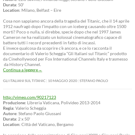
Durata
: 50′
Location
: Milano, Belfast – Eire
Cosa non sappiamo ancora della tragedia del Titanic, che il 14 aprile
1912 naufragò dopo l’impatto con un iceberg causando oltre 1500
morti? Poco o nulla, si direbbe, specie dopo che nel 1997 James
Cameron ne ha realizzato un kolossal cinematografico capace di
battere tutti i record precedenti in fatto di incassi.
E invece qualcosa da scoprire c’è ancora, e ce lo racconta il
documentario di Valerio Scheggia “Gli Italiani sul Titanic” prodotto
da Cinehollywood per Fox International Channels Italy e trasmesso
da History Channel.
Continua a leggere
→
GLI ITALIANI SUL TITANIC
10 MAGGIO 2020
STEFANO PAOLO
http://vimeo.com/90217123
Produzione
: Libreria Vaticana, Polivideo 2013-2014
Regia
: Valerio Scheggia
Autore
: Stefano Paolo Giussani
Durata
: 2 x 50′
Location
: Città del Vaticano, Bergamo