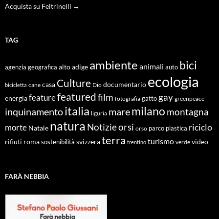
Acquista su Feltrinelli →
TAG
ambiente
bici
animali
alto adige
agenzia geografica
auto
ecologia
Culture
documentario
casa
cane
Dio
bicicletta
featured
film
gay
feature
energia
fotografia
gatto
greenpeace
italia
milano
inquinamento
mare
montagna
liguria
natura
Notizie
orsi
riciclo
morte
Natale
orso
parco
plastica
terra
turismo
roma
svizzera
video
rifiuti
sostenibilità
verde
trentino
FARÀ NEBBIA