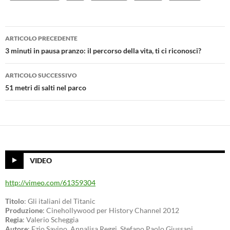
Navigazione
ARTICOLO PRECEDENTE
articolo
3 minuti in pausa pranzo: il percorso della vita, ti ci riconosci?
ARTICOLO SUCCESSIVO
51 metri di salti nel parco
VIDEO
http://vimeo.com/61359304
Titolo
: Gli italiani del Titanic
Produzione
: Cinehollywood per History Channel 2012
Regia
: Valerio Scheggia
Autore
: Ezio Savino, Annalisa Reggi, Stefano Paolo Giussani