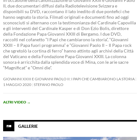
In occasione della canonizzazione di Giovanni XXIII e Giovanni Paolo
II, due documentari diffusi dalla Radiotelevisione Svizzera e
disponibili su DVD, raccontano il lato inedito di due pontefici che
hanno segnato la storia. Filmati originali e documenti fino ad oggi
sconosciuti si alternano con la testimonianza del Cardinale Capovilla
e gli interventi del Cardinale Kasper e di Don Ezio Bolis, direttore
della Fondazione Papa Giovanni XXIII di Bergamo. I due DVD,
raccolti nel cofanetto “I Papi che cambiarono la storia”, “Giovanni
XXIII – Il Papa fuori programma” e “Giovanni Paolo II – Il Papa rock
che sgretolò la cortina di ferro” hanno attinto agli archivi della Città
del Vaticano e della Fondazione Papa Giovanni XXIII. La colonna
sonora è arricchita dalla splendida voce di Mina, con le arie sacre
“Magnificat” e “Omni die”.
GIOVANNI XXIII E GIOVANNI PAOLO II: I PAPI CHE CAMBIARONO LA STORIA
1 MAGGIO 2020
STEFANO PAOLO
ALTRI VIDEO
→
GALLERIE