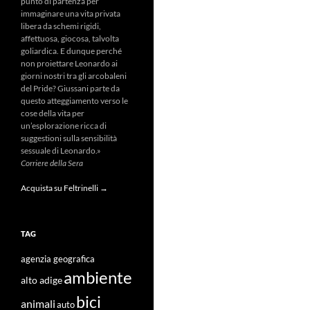
punto di partenza per
immaginare una vita privata
libera da schemi rigidi,
affettuosa, giocosa, talvolta
goliardica. E dunque perché
non proiettare Leonardo ai
giorni nostri tra gli arcobaleni
del Pride? Giussani parte da
questo atteggiamento verso le
cose della vita per
un’esplorazione ricca di
suggestioni sulla sensibilità
sessuale di Leonardo.»
Corriere della Sera
Acquista su Feltrinelli →
TAG
agenzia geografica
ambiente
alto adige
bici
animali
auto