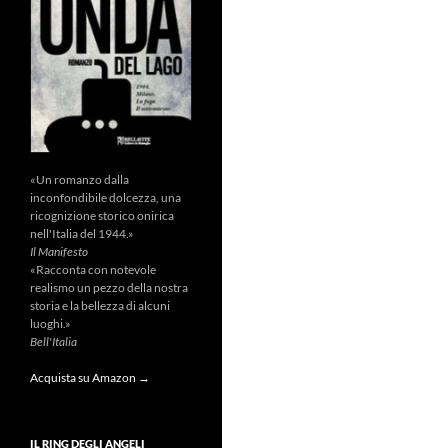
«Un romanzo dalla
inconfondibile dolcezza, una
ricognizione storico onirica
nell'Italia del 1944.»
Il Manifesto
«Racconta con notevole
realismo un pezzo della nostra
storia e la bellezza di alcuni
luoghi.»
Bell'Italia
Acquista su Amazon →
IL RING DEGLI ANGELI