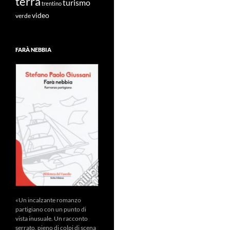
terra
turismo
trentino
video
verde
FARÀ NEBBIA
«Un incalzante romanzo
partigiano con un punto di
vista inusuale. Un racconto
serrato, pieno di colpi di scena