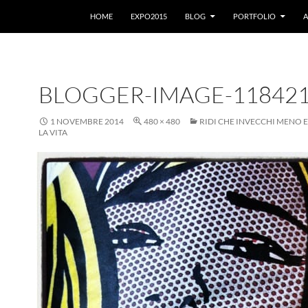
VAI AL CONTENUTO
HOME
EXPO2015
BLOG
PORTFOLIO
A
BLOGGER-IMAGE-11842
1 NOVEMBRE 2014
480 × 480
RIDI CHE INVECCHI MENO E 
LA VITA