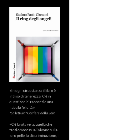
«In ogni circostanza il libro è
intriso di tenerezza. C'è in
questi sedici racconti e una
fiaba la felicità.»
"La lettura" Corriere della Sera
«C’è la vita vera, quella che
tanti omosessuali vivono sulla
loro pelle, la discriminazione, i