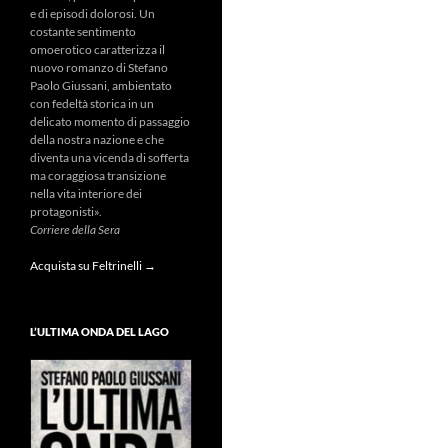
e di episodi dolorosi. Un
costante sentimento
omoerotico caratterizza il
nuovo romanzo di Stefano
Paolo Giussani, ambientato
con fedeltà storica in un
delicato momento di passaggio
della nostra nazione e che
diventa una vicenda di sofferta
ma coraggiosa transizione
nella vita interiore dei
protagonisti».
Corriere della Sera
Acquista su Feltrinelli →
L’ULTIMA ONDA DEL LAGO