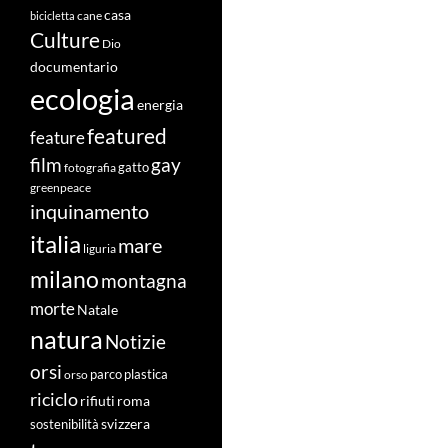
casa
cane
bicicletta
Culture
Dio
documentario
ecologia
energia
featured
feature
film
gay
fotografia
gatto
greenpeace
inquinamento
italia
mare
liguria
milano
montagna
morte
Natale
natura
Notizie
orsi
orso
parco
plastica
riciclo
roma
rifiuti
svizzera
sostenibilità