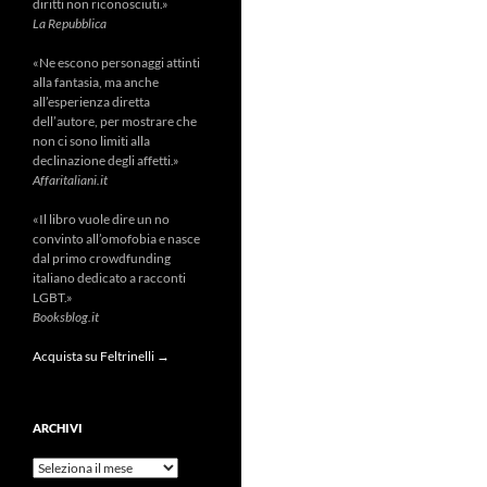
diritti non riconosciuti.»
La Repubblica
«Ne escono personaggi attinti
alla fantasia, ma anche
all’esperienza diretta
dell’autore, per mostrare che
non ci sono limiti alla
declinazione degli affetti.»
Affaritaliani.it
«Il libro vuole dire un no
convinto all’omofobia e nasce
dal primo crowdfunding
italiano dedicato a racconti
LGBT.»
Booksblog.it
Acquista su Feltrinelli →
ARCHIVI
Archivi