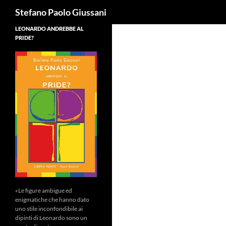
Cerca
Stefano Paolo Giussani
LEONARDO ANDREBBE AL
PRIDE?
«Le figure ambigue ed
enigmatiche che hanno dato
uno stile inconfondibile ai
dipinti di Leonardo sono un