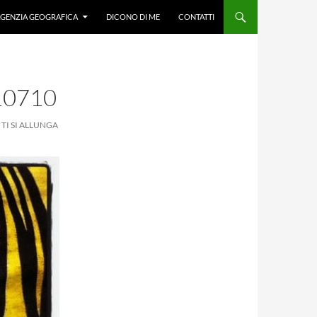
GENZIA GEOGRAFICA
DICONO DI ME
CONTATTI
10710
TI SI ALLUNGA