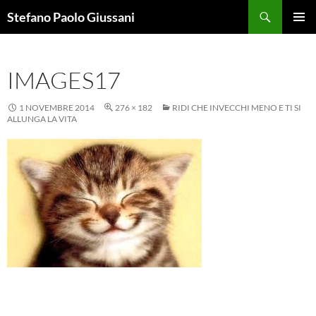
Vai
Cerca
Stefano Paolo Giussani
al
MENU
contenuto
PRINCI
IMAGES17
1 NOVEMBRE 2014
276 × 182
RIDI CHE INVECCHI MENO E TI SI
ALLUNGA LA VITA