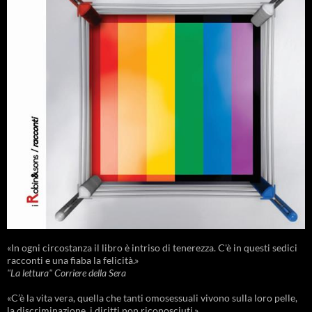
«In ogni circostanza il libro è intriso di tenerezza. C'è in questi sedici
racconti e una fiaba la felicità.»
"La lettura" Corriere della Sera
«C’è la vita vera, quella che tanti omosessuali vivono sulla loro pelle,
la discriminazione, i diritti non riconosciuti.»