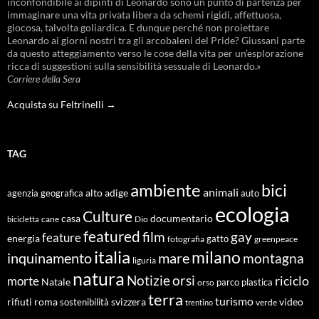
inconfondibile ai dipinti di Leonardo sono un punto di partenza per
immaginare una vita privata libera da schemi rigidi, affettuosa,
giocosa, talvolta goliardica. E dunque perché non proiettare
Leonardo ai giorni nostri tra gli arcobaleni del Pride? Giussani parte
da questo atteggiamento verso le cose della vita per un’esplorazione
ricca di suggestioni sulla sensibilità sessuale di Leonardo.»
Corriere della Sera
Acquista su Feltrinelli →
TAG
ambiente
bici
animali
alto adige
agenzia geografica
auto
ecologia
Culture
documentario
casa
cane
Dio
bicicletta
featured
film
gay
feature
energia
fotografia
gatto
greenpeace
italia
milano
inquinamento
mare
montagna
liguria
natura
Notizie
orsi
riciclo
morte
Natale
orso
parco
plastica
terra
turismo
roma
svizzera
video
rifiuti
sostenibilità
verde
trentino