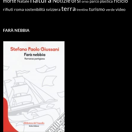
Notizie
orsi
riciclo
morte
Natale
orso
parco
plastica
terra
turismo
roma
svizzera
video
rifiuti
sostenibilità
verde
trentino
FARÀ NEBBIA