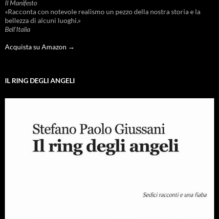
Il Manifesto
«Racconta con notevole realismo un pezzo della nostra storia e la
bellezza di alcuni luoghi.»
Bell'Italia
Acquista su Amazon →
IL RING DEGLI ANGELI