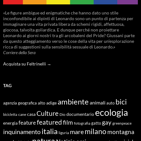
«Le figure ambigue ed enigmatiche che hanno dato uno stile
inconfondibile ai dipinti di Leonardo sono un punto di partenza per
immaginare una vita privata libera da schemi rigidi, affettuosa,
giocosa, talvolta goliardica. E dunque perché non proiettare
Leonardo ai giorni nostri tra gli arcobaleni del Pride? Giussani parte
da questo atteggiamento verso le cose della vita per un’esplorazione
ricca di suggestioni sulla sensibilità sessuale di Leonardo.»
Corriere della Sera
Acquista su Feltrinelli →
TAG
ambiente
bici
animali
alto adige
agenzia geografica
auto
ecologia
Culture
documentario
casa
cane
Dio
bicicletta
featured
film
gay
feature
energia
fotografia
gatto
greenpeace
italia
milano
inquinamento
mare
montagna
liguria
natura