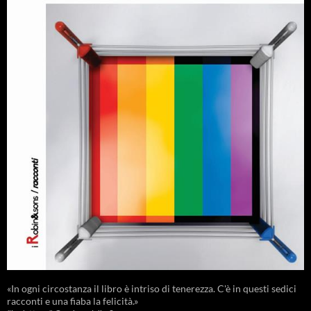
«In ogni circostanza il libro è intriso di tenerezza. C'è in questi sedici
racconti e una fiaba la felicità.»