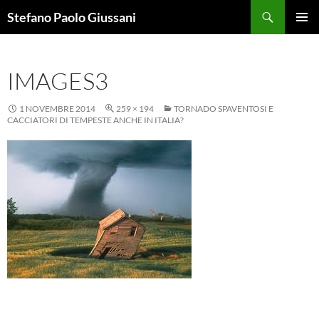
Vai
Cerca
Stefano Paolo Giussani
al
MENU
contenuto
PRINCI
IMAGES3
1 NOVEMBRE 2014
259 × 194
TORNADO SPAVENTOSI E
CACCIATORI DI TEMPESTE ANCHE IN ITALIA?