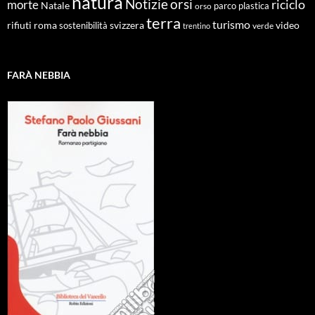
natura
Notizie
orsi
riciclo
morte
Natale
orso
parco
plastica
terra
turismo
roma
svizzera
video
rifiuti
sostenibilità
verde
trentino
FARÀ NEBBIA