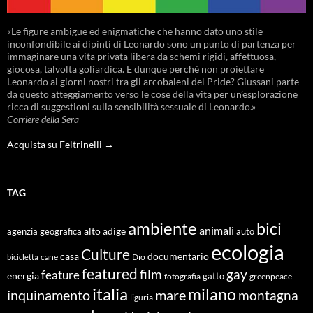
«Le figure ambigue ed enigmatiche che hanno dato uno stile
inconfondibile ai dipinti di Leonardo sono un punto di partenza per
immaginare una vita privata libera da schemi rigidi, affettuosa,
giocosa, talvolta goliardica. E dunque perché non proiettare
Leonardo ai giorni nostri tra gli arcobaleni del Pride? Giussani parte
da questo atteggiamento verso le cose della vita per un’esplorazione
ricca di suggestioni sulla sensibilità sessuale di Leonardo.»
Corriere della Sera
Acquista su Feltrinelli →
TAG
ambiente
bici
animali
alto adige
agenzia geografica
auto
ecologia
Culture
documentario
casa
cane
Dio
bicicletta
featured
film
gay
feature
energia
fotografia
gatto
greenpeace
italia
milano
inquinamento
mare
montagna
liguria