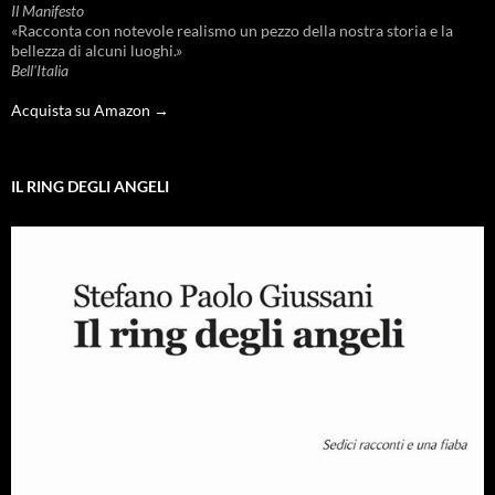
Il Manifesto
«Racconta con notevole realismo un pezzo della nostra storia e la
bellezza di alcuni luoghi.»
Bell'Italia
Acquista su Amazon →
IL RING DEGLI ANGELI