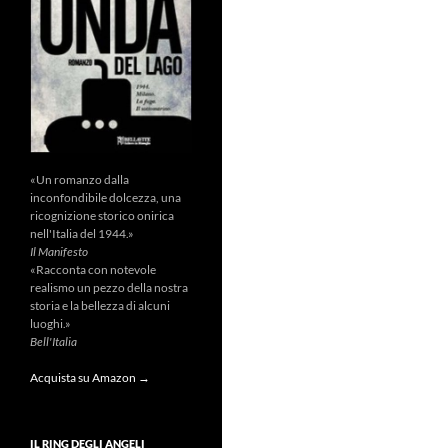
«Un romanzo dalla
inconfondibile dolcezza, una
ricognizione storico onirica
nell'Italia del 1944.»
Il Manifesto
«Racconta con notevole
realismo un pezzo della nostra
storia e la bellezza di alcuni
luoghi.»
Bell'Italia
Acquista su Amazon →
IL RING DEGLI ANGELI