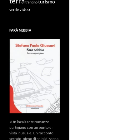
terra
turismo
trentino
video
verde
FARÀ NEBBIA
«Un incalzante romanzo
partigiano con un punto di
vista inusuale. Un racconto
serrato, pieno di colpi di scena