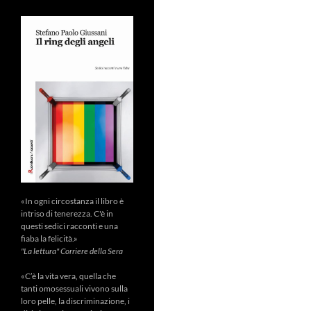
«In ogni circostanza il libro è
intriso di tenerezza. C'è in
questi sedici racconti e una
fiaba la felicità.»
"La lettura" Corriere della Sera
«C’è la vita vera, quella che
tanti omosessuali vivono sulla
loro pelle, la discriminazione, i