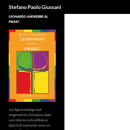
Cerca
Stefano Paolo Giussani
LEONARDO ANDREBBE AL
PRIDE?
«Le figure ambigue ed
enigmatiche che hanno dato
uno stile inconfondibile ai
dipinti di Leonardo sono un