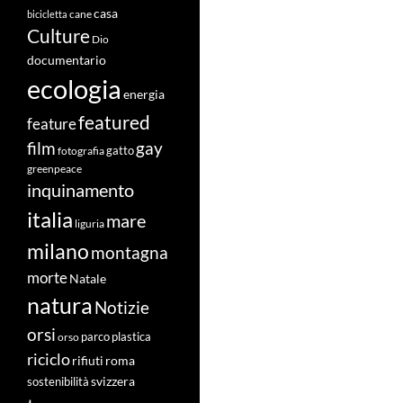
casa
cane
bicicletta
Culture
Dio
documentario
ecologia
energia
featured
feature
film
gay
fotografia
gatto
greenpeace
inquinamento
italia
mare
liguria
milano
montagna
morte
Natale
natura
Notizie
orsi
orso
parco
plastica
riciclo
roma
rifiuti
svizzera
sostenibilità