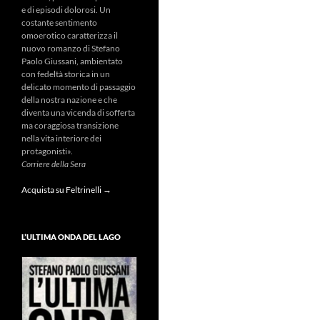
e di episodi dolorosi. Un
costante sentimento
omoerotico caratterizza il
nuovo romanzo di Stefano
Paolo Giussani, ambientato
con fedeltà storica in un
delicato momento di passaggio
della nostra nazione e che
diventa una vicenda di sofferta
ma coraggiosa transizione
nella vita interiore dei
protagonisti».
Corriere della Sera
Acquista su Feltrinelli →
L’ULTIMA ONDA DEL LAGO