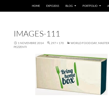
VAI AL CONTENUTO
HOME
EXPO2015
BLOG
PORTFOLIO
A
IMAGES-111
1 NOVEMBRE 2014
297 × 170
WORLD FOOD DAY, MASTER 
PEZZENTI