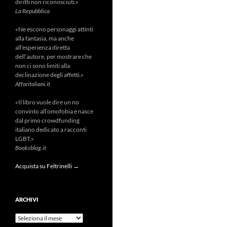
diritti non riconosciuti.»
La Repubblica
«Ne escono personaggi attinti
alla fantasia, ma anche
all’esperienza diretta
dell’autore, per mostrare che
non ci sono limiti alla
declinazione degli affetti.»
Affaritaliani.it
«Il libro vuole dire un no
convinto all’omofobia e nasce
dal primo crowdfunding
italiano dedicato a racconti
LGBT.»
Booksblog.it
Acquista su Feltrinelli →
ARCHIVI
Archivi