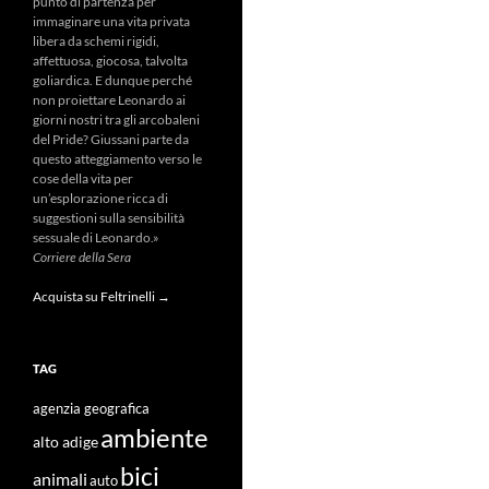
punto di partenza per
immaginare una vita privata
libera da schemi rigidi,
affettuosa, giocosa, talvolta
goliardica. E dunque perché
non proiettare Leonardo ai
giorni nostri tra gli arcobaleni
del Pride? Giussani parte da
questo atteggiamento verso le
cose della vita per
un’esplorazione ricca di
suggestioni sulla sensibilità
sessuale di Leonardo.»
Corriere della Sera
Acquista su Feltrinelli →
TAG
agenzia geografica
ambiente
alto adige
bici
animali
auto