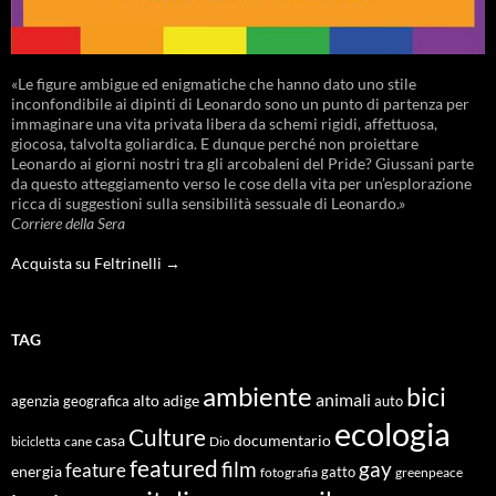
«Le figure ambigue ed enigmatiche che hanno dato uno stile
inconfondibile ai dipinti di Leonardo sono un punto di partenza per
immaginare una vita privata libera da schemi rigidi, affettuosa,
giocosa, talvolta goliardica. E dunque perché non proiettare
Leonardo ai giorni nostri tra gli arcobaleni del Pride? Giussani parte
da questo atteggiamento verso le cose della vita per un’esplorazione
ricca di suggestioni sulla sensibilità sessuale di Leonardo.»
Corriere della Sera
Acquista su Feltrinelli →
TAG
ambiente
bici
animali
alto adige
agenzia geografica
auto
ecologia
Culture
documentario
casa
cane
Dio
bicicletta
featured
film
gay
feature
energia
fotografia
gatto
greenpeace