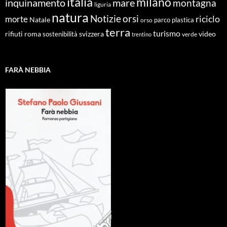
italia
milano
inquinamento
mare
montagna
liguria
natura
Notizie
orsi
riciclo
morte
Natale
orso
parco
plastica
terra
turismo
roma
svizzera
video
rifiuti
sostenibilità
verde
trentino
FARÀ NEBBIA