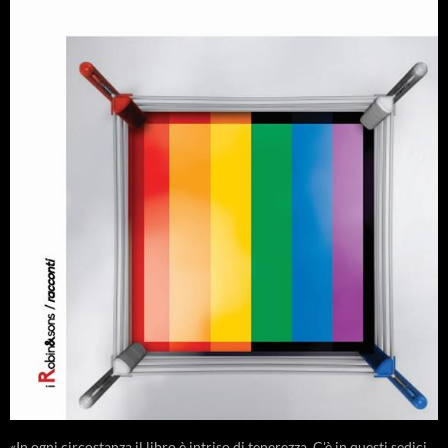
«In ogni circostanza il libro è intriso di tenerezza. C'è in questi sedici