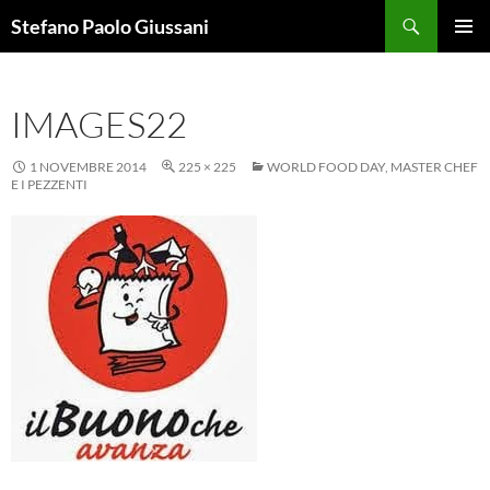
Vai
Cerca
Stefano Paolo Giussani
al
MENU
contenuto
PRINCI
IMAGES22
1 NOVEMBRE 2014
225 × 225
WORLD FOOD DAY, MASTER CHEF
E I PEZZENTI