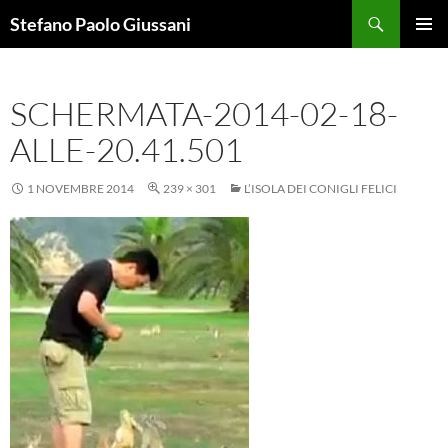
Vai
Cerca
Stefano Paolo Giussani
al
MENU
contenuto
PRINCI
SCHERMATA-2014-02-18-
ALLE-20.41.501
1 NOVEMBRE 2014
239 × 301
L’ISOLA DEI CONIGLI FELICI