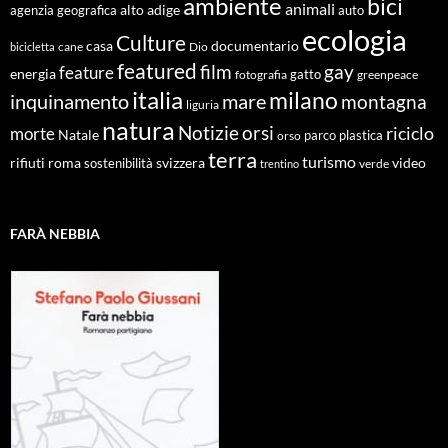
ambiente
bici
animali
alto adige
agenzia geografica
auto
ecologia
Culture
documentario
casa
cane
Dio
bicicletta
featured
film
gay
feature
energia
fotografia
gatto
greenpeace
italia
milano
inquinamento
mare
montagna
liguria
natura
Notizie
orsi
riciclo
morte
Natale
orso
parco
plastica
terra
turismo
roma
svizzera
video
rifiuti
sostenibilità
verde
trentino
FARÀ NEBBIA