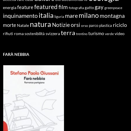
featured
film
gay
feature
energia
fotografia
gatto
greenpeace
italia
milano
inquinamento
mare
montagna
liguria
natura
Notizie
orsi
riciclo
morte
Natale
orso
parco
plastica
terra
turismo
roma
svizzera
video
rifiuti
sostenibilità
verde
trentino
FARÀ NEBBIA