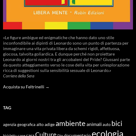
«Le figure ambigue ed enigmatiche che hanno dato uno stile
inconfondibile ai dipinti di Leonardo sono un punto di partenza per
immaginare una vita privata libera da schemi rigidi, affettuosa,
giocosa, talvolta goliardica. E dunque perché non proiettare
Leonardo ai giorni nostri tra gli arcobaleni del Pride? Giussani parte
da questo atteggiamento verso le cose della vita per un’esplorazione
ricca di suggestioni sulla sensibilità sessuale di Leonardo.»
Corriere della Sera
Acquista su Feltrinelli →
TAG
ambiente
bici
animali
alto adige
agenzia geografica
auto
ecologia
Culture
documentario
casa
cane
Dio
bicicletta