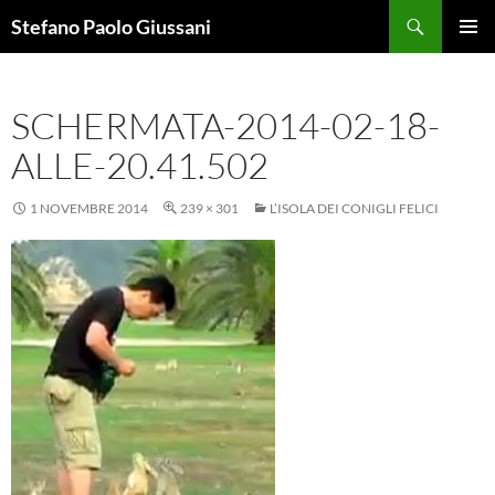
Vai
Cerca
Stefano Paolo Giussani
al
MENU
contenuto
PRINCI
SCHERMATA-2014-02-18-
ALLE-20.41.502
1 NOVEMBRE 2014
239 × 301
L’ISOLA DEI CONIGLI FELICI