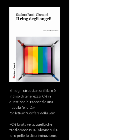
«In ogni circostanza il libro è
intriso di tenerezza. C'è in
questi sedici racconti e una
fiaba la felicità.»
"La lettura" Corriere della Sera
«C’è la vita vera, quella che
tanti omosessuali vivono sulla
loro pelle, la discriminazione, i