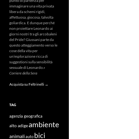
punto di partenza per
immaginare una vita privata
libera da schemi rigidi,
affettuosa, giocosa, talvolta
goliardica. E dunque perché
non proiettare Leonardo ai
giorni nostri tra gli arcobaleni
del Pride? Giussani parte da
questo atteggiamento verso le
cose della vita per
un’esplorazione ricca di
suggestioni sulla sensibilità
sessuale di Leonardo.»
Corriere della Sera
Acquista su Feltrinelli →
TAG
agenzia geografica
ambiente
alto adige
bici
animali
auto