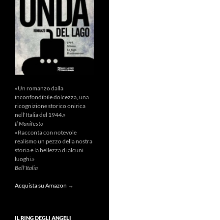
«Un romanzo dalla
inconfondibile dolcezza, una
ricognizione storico onirica
nell'Italia del 1944.»
Il Manifesto
«Racconta con notevole
realismo un pezzo della nostra
storia e la bellezza di alcuni
luoghi.»
Bell'Italia
Acquista su Amazon →
IL RING DEGLI ANGELI