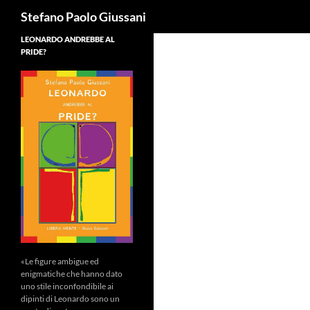
Cerca
Stefano Paolo Giussani
LEONARDO ANDREBBE AL
PRIDE?
«Le figure ambigue ed
enigmatiche che hanno dato
uno stile inconfondibile ai
dipinti di Leonardo sono un