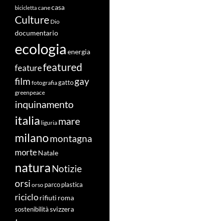
casa
cane
bicicletta
Culture
Dio
documentario
ecologia
energia
featured
feature
film
gay
fotografia
gatto
greenpeace
inquinamento
italia
mare
liguria
milano
montagna
morte
Natale
natura
Notizie
orsi
orso
parco
plastica
riciclo
roma
rifiuti
svizzera
sostenibilità