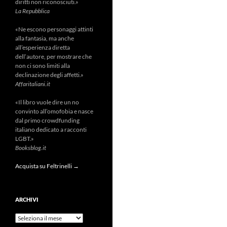
diritti non riconosciuti.»
La Repubblica
«Ne escono personaggi attinti
alla fantasia, ma anche
all’esperienza diretta
dell’autore, per mostrare che
non ci sono limiti alla
declinazione degli affetti.»
Affaritaliani.it
«Il libro vuole dire un no
convinto all’omofobia e nasce
dal primo crowdfunding
italiano dedicato a racconti
LGBT.»
Booksblog.it
Acquista su Feltrinelli →
ARCHIVI
Archivi