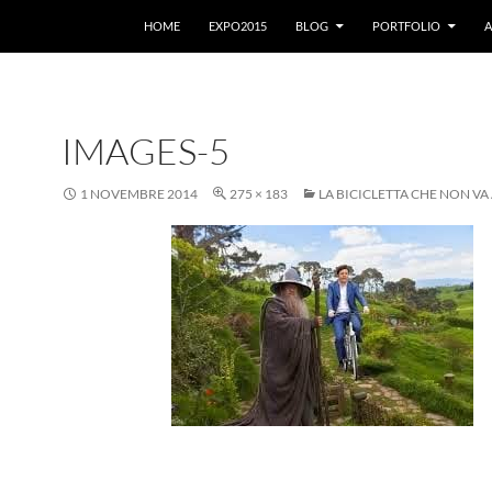
VAI AL CONTENUTO
HOME
EXPO2015
BLOG
PORTFOLIO
A
IMAGES-5
1 NOVEMBRE 2014
275 × 183
LA BICICLETTA CHE NON VA