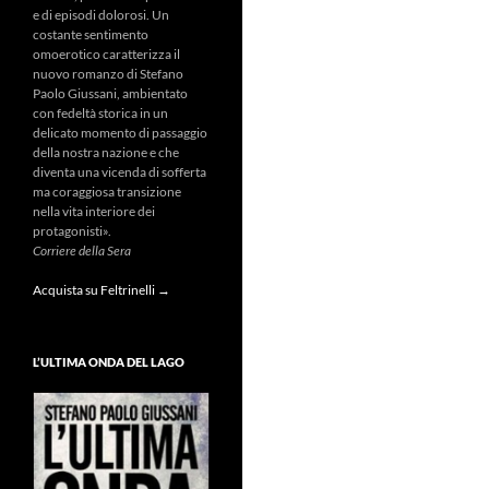
e di episodi dolorosi. Un
costante sentimento
omoerotico caratterizza il
nuovo romanzo di Stefano
Paolo Giussani, ambientato
con fedeltà storica in un
delicato momento di passaggio
della nostra nazione e che
diventa una vicenda di sofferta
ma coraggiosa transizione
nella vita interiore dei
protagonisti».
Corriere della Sera
Acquista su Feltrinelli →
L’ULTIMA ONDA DEL LAGO