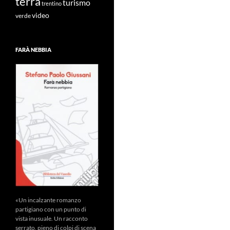
terra
turismo
trentino
video
verde
FARÀ NEBBIA
«Un incalzante romanzo
partigiano con un punto di
vista inusuale. Un racconto
serrato, pieno di colpi di scena