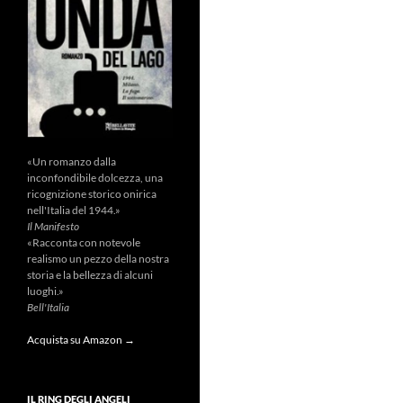
«Un romanzo dalla
inconfondibile dolcezza, una
ricognizione storico onirica
nell'Italia del 1944.»
Il Manifesto
«Racconta con notevole
realismo un pezzo della nostra
storia e la bellezza di alcuni
luoghi.»
Bell'Italia
Acquista su Amazon →
IL RING DEGLI ANGELI