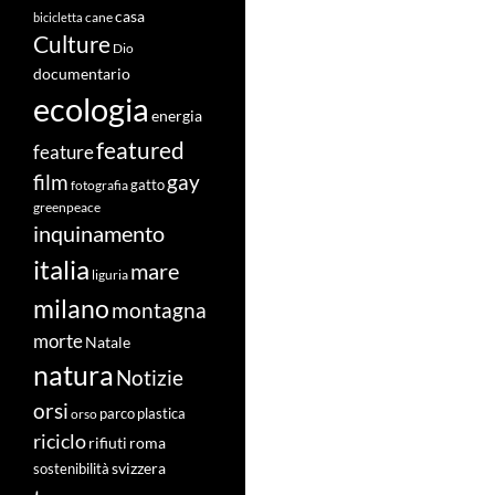
casa
cane
bicicletta
Culture
Dio
documentario
ecologia
energia
featured
feature
film
gay
fotografia
gatto
greenpeace
inquinamento
italia
mare
liguria
milano
montagna
morte
Natale
natura
Notizie
orsi
orso
parco
plastica
riciclo
roma
rifiuti
svizzera
sostenibilità