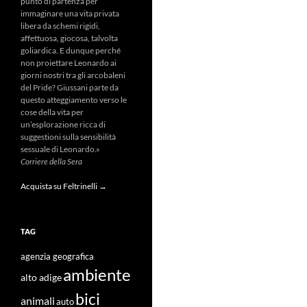
punto di partenza per
immaginare una vita privata
libera da schemi rigidi,
affettuosa, giocosa, talvolta
goliardica. E dunque perché
non proiettare Leonardo ai
giorni nostri tra gli arcobaleni
del Pride? Giussani parte da
questo atteggiamento verso le
cose della vita per
un’esplorazione ricca di
suggestioni sulla sensibilità
sessuale di Leonardo.»
Corriere della Sera
Acquista su Feltrinelli →
TAG
agenzia geografica
ambiente
alto adige
bici
animali
auto