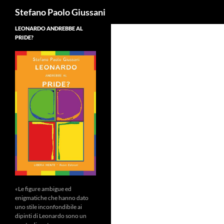
Cerca
Stefano Paolo Giussani
LEONARDO ANDREBBE AL
PRIDE?
«Le figure ambigue ed
enigmatiche che hanno dato
uno stile inconfondibile ai
dipinti di Leonardo sono un