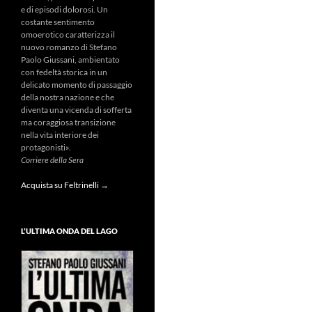
e di episodi dolorosi. Un
costante sentimento
omoerotico caratterizza il
nuovo romanzo di Stefano
Paolo Giussani, ambientato
con fedeltà storica in un
delicato momento di passaggio
della nostra nazione e che
diventa una vicenda di sofferta
ma coraggiosa transizione
nella vita interiore dei
protagonisti».
Corriere della Sera
Acquista su Feltrinelli →
L’ULTIMA ONDA DEL LAGO