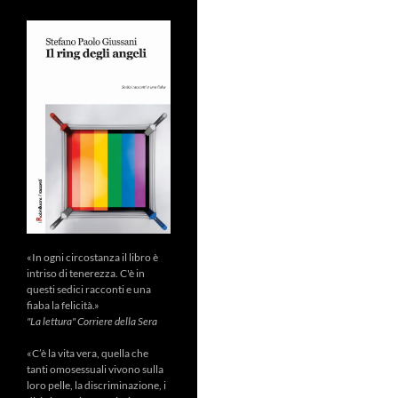
«In ogni circostanza il libro è
intriso di tenerezza. C'è in
questi sedici racconti e una
fiaba la felicità.»
"La lettura" Corriere della Sera
«C’è la vita vera, quella che
tanti omosessuali vivono sulla
loro pelle, la discriminazione, i