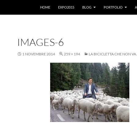
VAI AL CONTENUTO
HOME
EXPO2015
BLOG
PORTFOLIO
A
IMAGES-6
1 NOVEMBRE 2014
259 × 194
LA BICICLETTA CHE NON VA