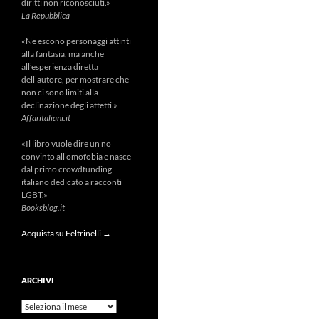
diritti non riconosciuti.»
La Repubblica
«Ne escono personaggi attinti
alla fantasia, ma anche
all’esperienza diretta
dell’autore, per mostrare che
non ci sono limiti alla
declinazione degli affetti.»
Affaritaliani.it
«Il libro vuole dire un no
convinto all’omofobia e nasce
dal primo crowdfunding
italiano dedicato a racconti
LGBT.»
Booksblog.it
Acquista su Feltrinelli →
ARCHIVI
Archivi