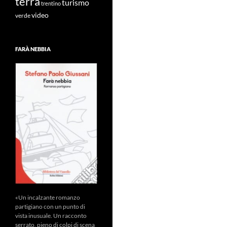
terra
turismo
trentino
video
verde
FARÀ NEBBIA
«Un incalzante romanzo
partigiano con un punto di
vista inusuale. Un racconto
serrato, pieno di colpi di scena