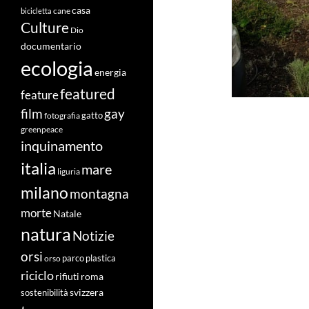
casa
cane
bicicletta
Culture
Dio
documentario
ecologia
energia
featured
feature
film
gay
fotografia
gatto
greenpeace
inquinamento
italia
mare
liguria
milano
montagna
morte
Natale
natura
Notizie
orsi
orso
parco
plastica
riciclo
roma
rifiuti
svizzera
sostenibilità