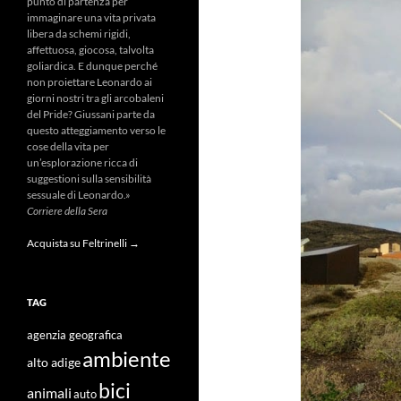
punto di partenza per
immaginare una vita privata
libera da schemi rigidi,
affettuosa, giocosa, talvolta
goliardica. E dunque perché
non proiettare Leonardo ai
giorni nostri tra gli arcobaleni
del Pride? Giussani parte da
questo atteggiamento verso le
cose della vita per
un’esplorazione ricca di
suggestioni sulla sensibilità
sessuale di Leonardo.»
Corriere della Sera
Acquista su Feltrinelli →
TAG
agenzia geografica
ambiente
alto adige
bici
animali
auto