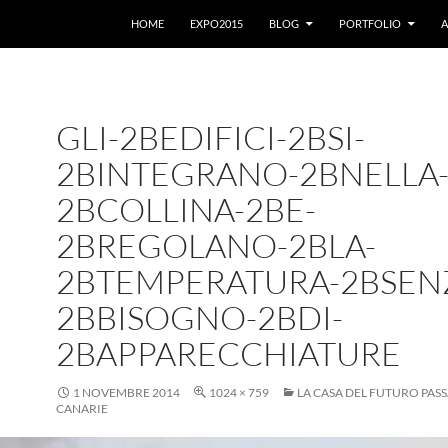
VAI AL CONTENUTO
HOME
EXPO2015
BLOG
PORTFOLIO
A
GLI-2BEDIFICI-2BSI-
2BINTEGRANO-2BNELLA
2BCOLLINA-2BE-
2BREGOLANO-2BLA-
2BTEMPERATURA-2BSEN
2BBISOGNO-2BDI-
2BAPPARECCHIATURE
1 NOVEMBRE 2014
1024 × 759
LA CASA DEL FUTURO PASS
CANARIE