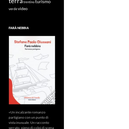
terra
turismo
trentino
video
verde
FARÀ NEBBIA
«Un incalzante romanzo
partigiano con un punto di
vista inusuale. Un racconto
serrato, pieno di colpi di scena