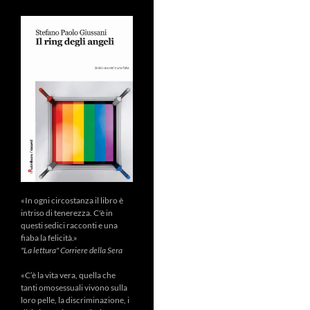
«In ogni circostanza il libro è
intriso di tenerezza. C'è in
questi sedici racconti e una
fiaba la felicità.»
"La lettura" Corriere della Sera
«C’è la vita vera, quella che
tanti omosessuali vivono sulla
loro pelle, la discriminazione, i