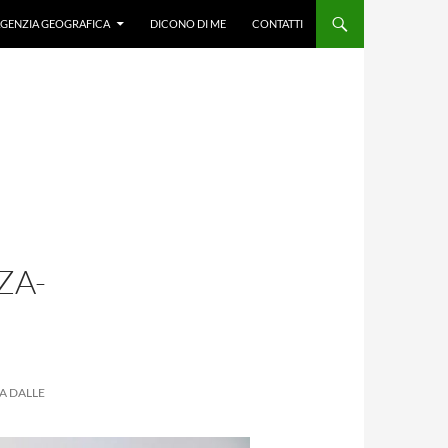
GENZIA GEOGRAFICA
DICONO DI ME
CONTATTI
-
ZA-
A DALLE