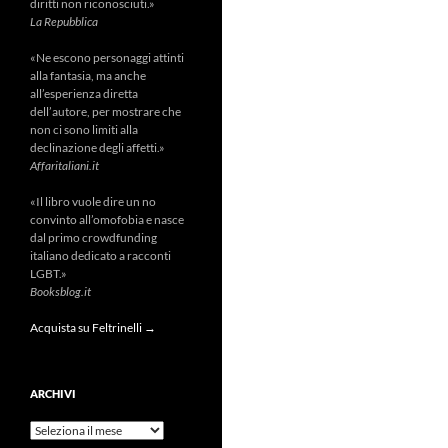
diritti non riconosciuti.»
La Repubblica
«Ne escono personaggi attinti
alla fantasia, ma anche
all’esperienza diretta
dell’autore, per mostrare che
non ci sono limiti alla
declinazione degli affetti.»
Affaritaliani.it
«Il libro vuole dire un no
convinto all’omofobia e nasce
dal primo crowdfunding
italiano dedicato a racconti
LGBT.»
Booksblog.it
Acquista su Feltrinelli →
ARCHIVI
Archivi