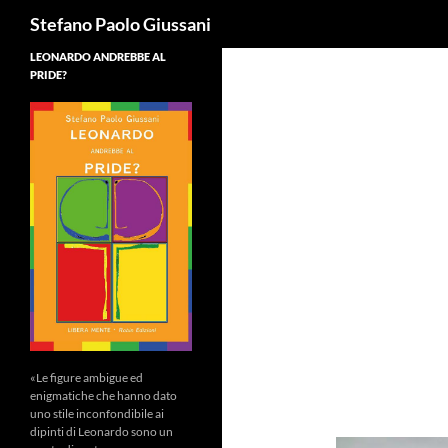
Cerca
Stefano Paolo Giussani
LEONARDO ANDREBBE AL
PRIDE?
«Le figure ambigue ed
enigmatiche che hanno dato
uno stile inconfondibile ai
dipinti di Leonardo sono un