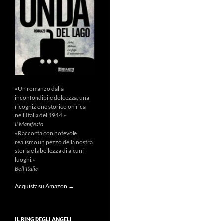
«Un romanzo dalla
inconfondibile dolcezza, una
ricognizione storico onirica
nell'Italia del 1944.»
Il Manifesto
«Racconta con notevole
realismo un pezzo della nostra
storia e la bellezza di alcuni
luoghi.»
Bell'Italia
Acquista su Amazon →
IL RING DEGLI ANGELI