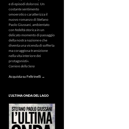
e di episodi dolorosi. Un
costante sentimento
omoerotico caratterizza il
nuovo romanzo di Stefano
Paolo Giussani, ambientato
con fedeltà storica in un
delicato momento di passaggio
della nostra nazione e che
diventa una vicenda di sofferta
ma coraggiosa transizione
nella vita interiore dei
protagonisti».
Corriere della Sera
Acquista su Feltrinelli →
L’ULTIMA ONDA DEL LAGO