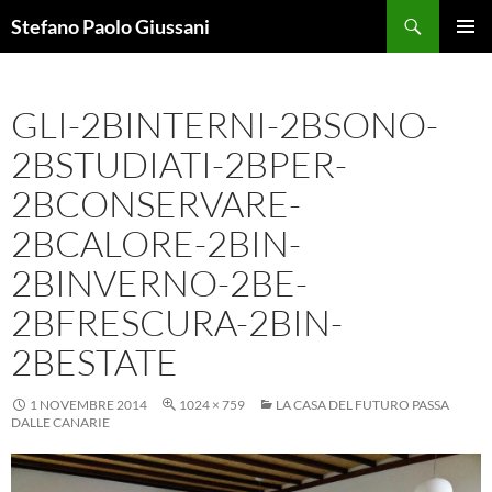
Vai
Cerca
Stefano Paolo Giussani
al
MENU
contenuto
PRINCI
GLI-2BINTERNI-2BSONO-
2BSTUDIATI-2BPER-
2BCONSERVARE-
2BCALORE-2BIN-
2BINVERNO-2BE-
2BFRESCURA-2BIN-
2BESTATE
1 NOVEMBRE 2014
1024 × 759
LA CASA DEL FUTURO PASSA
DALLE CANARIE