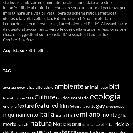
«Le figure ambigue ed enigmatiche che hanno dato uno stile
inconfondibile ai dipinti di Leonardo sono un punto di partenza per
immaginare una vita privata libera da schemi rigidi, affettuosa,
giocosa, talvolta goliardica. E dunque perché non proiettare
Leonardo ai giorni nostri tra gli arcobaleni del Pride? Giussani parte
da questo atteggiamento verso le cose della vita per un’esplorazione
ricca di suggestioni sulla sensibilità sessuale di Leonardo.»
Corriere della Sera
Acquista su Feltrinelli →
TAG
ambiente
bici
animali
alto adige
agenzia geografica
auto
ecologia
Culture
documentario
casa
cane
Dio
bicicletta
featured
film
gay
feature
energia
fotografia
gatto
greenpeace
italia
milano
inquinamento
mare
montagna
liguria
natura
Notizie
orsi
riciclo
morte
Natale
orso
parco
plastica
terra
turismo
roma
svizzera
video
rifiuti
sostenibilità
verde
trentino