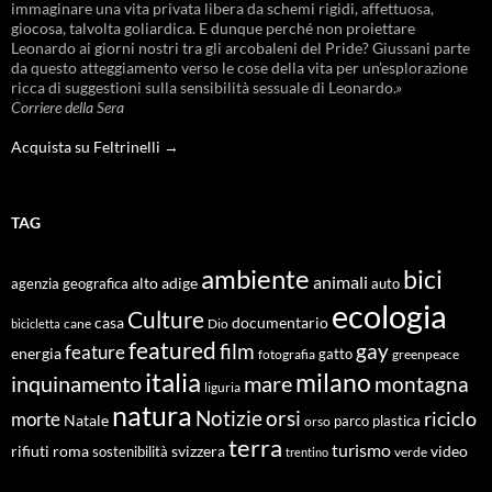
immaginare una vita privata libera da schemi rigidi, affettuosa,
giocosa, talvolta goliardica. E dunque perché non proiettare
Leonardo ai giorni nostri tra gli arcobaleni del Pride? Giussani parte
da questo atteggiamento verso le cose della vita per un’esplorazione
ricca di suggestioni sulla sensibilità sessuale di Leonardo.»
Corriere della Sera
Acquista su Feltrinelli →
TAG
ambiente
bici
animali
alto adige
agenzia geografica
auto
ecologia
Culture
documentario
casa
cane
Dio
bicicletta
featured
film
gay
feature
energia
fotografia
gatto
greenpeace
italia
milano
inquinamento
mare
montagna
liguria
natura
Notizie
orsi
riciclo
morte
Natale
orso
parco
plastica
terra
turismo
roma
svizzera
video
rifiuti
sostenibilità
verde
trentino