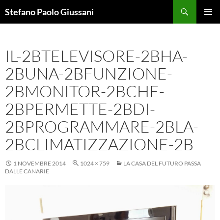
Vai
Cerca
Stefano Paolo Giussani
al
MENU
contenuto
PRINCI
IL-2BTELEVISORE-2BHA-
2BUNA-2BFUNZIONE-
2BMONITOR-2BCHE-
2BPERMETTE-2BDI-
2BPROGRAMMARE-2BLA-
2BCLIMATIZZAZIONE-2B
1 NOVEMBRE 2014
1024 × 759
LA CASA DEL FUTURO PASSA
DALLE CANARIE