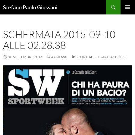
Vai
Cerca
Stefano Paolo Giussani
al
MENU
contenuto
PRINCI
SCHERMATA 2015-09-10
ALLE 02.28.38
10 SETTEMBRE 2015
476 × 650
SE UN BACIO (GAY) FA SCHIFO