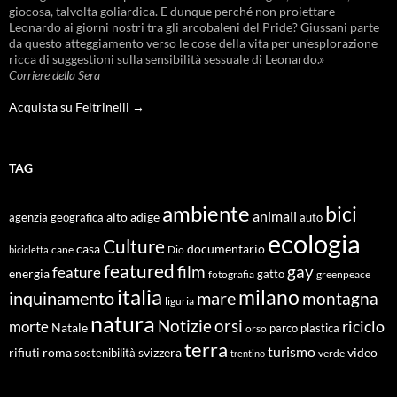
giocosa, talvolta goliardica. E dunque perché non proiettare
Leonardo ai giorni nostri tra gli arcobaleni del Pride? Giussani parte
da questo atteggiamento verso le cose della vita per un’esplorazione
ricca di suggestioni sulla sensibilità sessuale di Leonardo.»
Corriere della Sera
Acquista su Feltrinelli →
TAG
ambiente
bici
animali
alto adige
agenzia geografica
auto
ecologia
Culture
documentario
casa
cane
Dio
bicicletta
featured
film
gay
feature
energia
fotografia
gatto
greenpeace
italia
milano
inquinamento
mare
montagna
liguria
natura
Notizie
orsi
riciclo
morte
Natale
orso
parco
plastica
terra
turismo
roma
svizzera
video
rifiuti
sostenibilità
verde
trentino