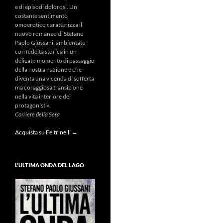
e di episodi dolorosi. Un
costante sentimento
omoerotico caratterizza il
nuovo romanzo di Stefano
Paolo Giussani, ambientato
con fedeltà storica in un
delicato momento di passaggio
della nostra nazione e che
diventa una vicenda di sofferta
ma coraggiosa transizione
nella vita interiore dei
protagonisti».
Corriere della Sera
Acquista su Feltrinelli →
L’ULTIMA ONDA DEL LAGO