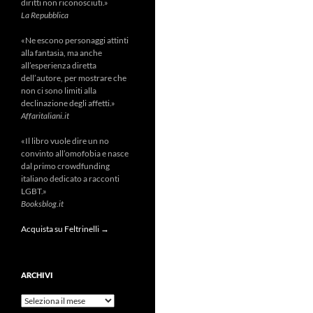
diritti non riconosciuti.»
La Repubblica
«Ne escono personaggi attinti
alla fantasia, ma anche
all’esperienza diretta
dell’autore, per mostrare che
non ci sono limiti alla
declinazione degli affetti.»
Affaritaliani.it
«Il libro vuole dire un no
convinto all’omofobia e nasce
dal primo crowdfunding
italiano dedicato a racconti
LGBT.»
Booksblog.it
Acquista su Feltrinelli →
ARCHIVI
Archivi