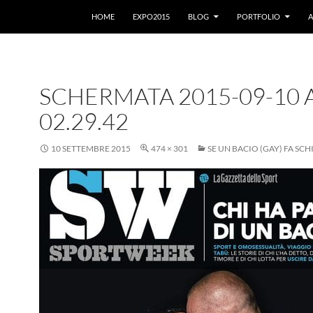
VAI AL CONTENUTO
HOME
EXPO2015
BLOG
PORTFOLIO
A
SCHERMATA 2015-09-10 
02.29.42
10 SETTEMBRE 2015
474 × 301
SE UN BACIO (GAY) FA SCH