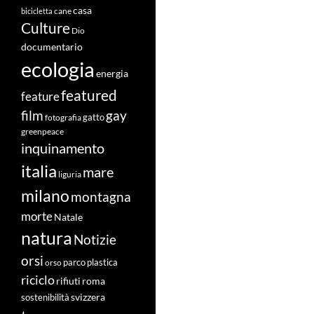
casa
cane
bicicletta
Culture
Dio
documentario
ecologia
energia
featured
feature
film
gay
fotografia
gatto
greenpeace
inquinamento
italia
mare
liguria
milano
montagna
morte
Natale
natura
Notizie
orsi
orso
parco
plastica
riciclo
roma
rifiuti
svizzera
sostenibilità