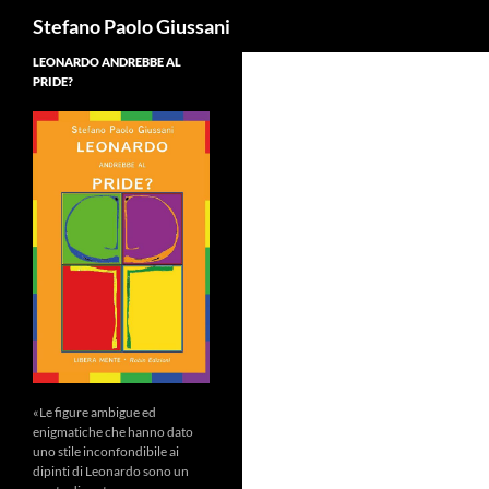
Cerca
Stefano Paolo Giussani
LEONARDO ANDREBBE AL
PRIDE?
«Le figure ambigue ed
enigmatiche che hanno dato
uno stile inconfondibile ai
dipinti di Leonardo sono un