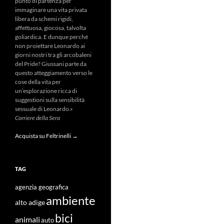
punto di partenza per
immaginare una vita privata
libera da schemi rigidi,
affettuosa, giocosa, talvolta
goliardica. E dunque perché
non proiettare Leonardo ai
giorni nostri tra gli arcobaleni
del Pride? Giussani parte da
questo atteggiamento verso le
cose della vita per
un’esplorazione ricca di
suggestioni sulla sensibilità
sessuale di Leonardo.»
Corriere della Sera
Acquista su Feltrinelli →
TAG
agenzia geografica
ambiente
alto adige
bici
animali
auto