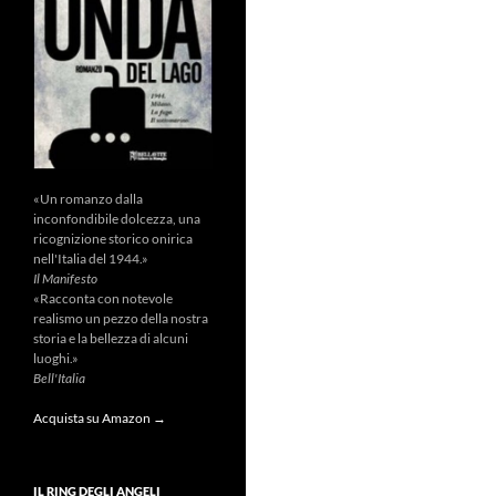
«Un romanzo dalla
inconfondibile dolcezza, una
ricognizione storico onirica
nell'Italia del 1944.»
Il Manifesto
«Racconta con notevole
realismo un pezzo della nostra
storia e la bellezza di alcuni
luoghi.»
Bell'Italia
Acquista su Amazon →
IL RING DEGLI ANGELI