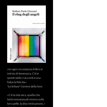
«In ogni circostanza il libro è
intriso di tenerezza. C'è in
questi sedici racconti e una
fiaba la felicità.»
"La lettura" Corriere della Sera
«C’è la vita vera, quella che
tanti omosessuali vivono sulla
loro pelle, la discriminazione, i