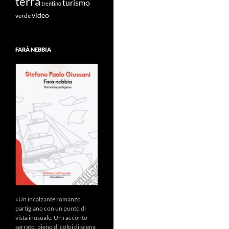
terra
turismo
trentino
video
verde
FARÀ NEBBIA
«Un incalzante romanzo
partigiano con un punto di
vista inusuale. Un racconto
serrato, pieno di colpi di scena