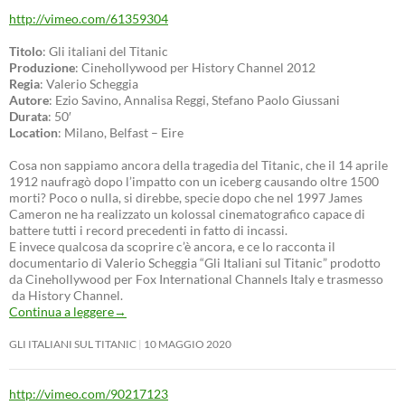
http://vimeo.com/61359304
Titolo
: Gli italiani del Titanic
Produzione
: Cinehollywood per History Channel 2012
Regia
: Valerio Scheggia
Autore
: Ezio Savino, Annalisa Reggi, Stefano Paolo Giussani
Durata
: 50′
Location
: Milano, Belfast – Eire
Cosa non sappiamo ancora della tragedia del Titanic, che il 14 aprile
1912 naufragò dopo l’impatto con un iceberg causando oltre 1500
morti? Poco o nulla, si direbbe, specie dopo che nel 1997 James
Cameron ne ha realizzato un kolossal cinematografico capace di
battere tutti i record precedenti in fatto di incassi.
E invece qualcosa da scoprire c’è ancora, e ce lo racconta il
documentario di Valerio Scheggia “Gli Italiani sul Titanic” prodotto
da Cinehollywood per Fox International Channels Italy e trasmesso
da History Channel.
Continua a leggere
→
GLI ITALIANI SUL TITANIC
10 MAGGIO 2020
http://vimeo.com/90217123