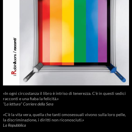
«In ogni circostanza il libro è intriso di tenerezza. C'è in questi sedici
racconti e una fiaba la felicità.»
"La lettura" Corriere della Sera
«C’è la vita vera, quella che tanti omosessuali vivono sulla loro pelle,
la discriminazione, i diritti non riconosciuti.»
La Repubblica