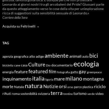
Leonardo ai giorni nostri tra gli arcobaleni del Pride? Giussani parte
da questo atteggiamento verso le cose della vita per un’esplorazione
ricca di suggestioni sulla sensibilità sessuale di Leonardo.»
Corriere della Sera
Acquista su Feltrinelli →
TAG
ambiente
bici
animali
alto adige
agenzia geografica
auto
ecologia
Culture
documentario
casa
cane
Dio
bicicletta
featured
film
gay
feature
energia
fotografia
gatto
greenpeace
italia
milano
inquinamento
mare
montagna
liguria
natura
Notizie
orsi
riciclo
morte
Natale
orso
parco
plastica
terra
turismo
roma
svizzera
video
rifiuti
sostenibilità
verde
trentino