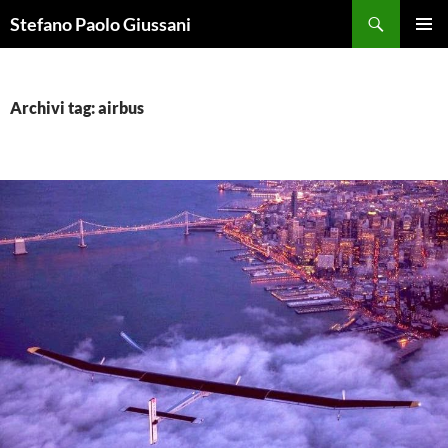
Vai
Cerca
Stefano Paolo Giussani
al
MENU
contenuto
PRINCI
Archivi tag: airbus