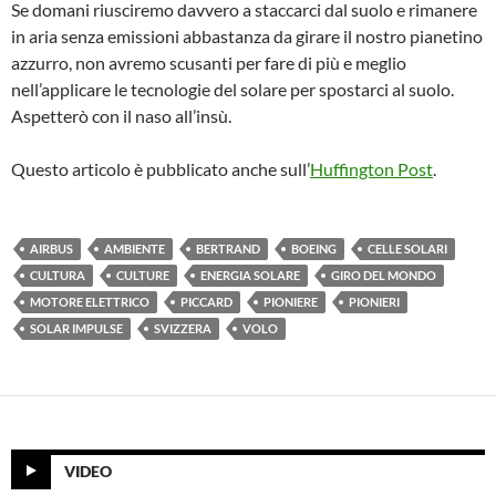
Se domani riusciremo davvero a staccarci dal suolo e rimanere
in aria senza emissioni abbastanza da girare il nostro pianetino
azzurro, non avremo scusanti per fare di più e meglio
nell’applicare le tecnologie del solare per spostarci al suolo.
Aspetterò con il naso all’insù.
Questo articolo è pubblicato anche sull’
Huffington Post
.
AIRBUS
AMBIENTE
BERTRAND
BOEING
CELLE SOLARI
CULTURA
CULTURE
ENERGIA SOLARE
GIRO DEL MONDO
MOTORE ELETTRICO
PICCARD
PIONIERE
PIONIERI
SOLAR IMPULSE
SVIZZERA
VOLO
VIDEO