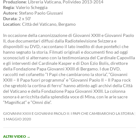
Produzione
: Libreria Vaticana, Polivideo 2013-2014
Regia
: Valerio Scheggia
Autore
: Stefano Paolo Giussani
Durata
: 2 x 50′
Location
: Città del Vaticano, Bergamo
In occasione della canonizzazione di Giovanni XXIII e Giovanni Paolo
II, due documentari diffusi dalla Radiotelevisione Svizzera e
disponibili su DVD, raccontano il lato inedito di due pontefici che
hanno segnato la storia. Filmati originali e documenti fino ad oggi
sconosciuti si alternano con la testimonianza del Cardinale Capovilla
e gli interventi del Cardinale Kasper e di Don Ezio Bolis, direttore
della Fondazione Papa Giovanni XXIII di Bergamo. I due DVD,
raccolti nel cofanetto “I Papi che cambiarono la storia”, “Giovanni
XXIII – Il Papa fuori programma” e “Giovanni Paolo II – Il Papa rock
che sgretolò la cortina di ferro” hanno attinto agli archivi della Città
del Vaticano e della Fondazione Papa Giovanni XXIII. La colonna
sonora è arricchita dalla splendida voce di Mina, con le arie sacre
“Magnificat” e “Omni die”.
GIOVANNI XXIII E GIOVANNI PAOLO II: I PAPI CHE CAMBIARONO LA STORIA
1 MAGGIO 2020
ALTRI VIDEO
→