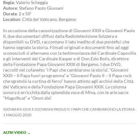
Regia
: Valerio Scheggia
Autore
: Stefano Paolo Giussani
Durata
: 2 x 50′
Location
: Città del Vaticano, Bergamo
In occasione della canonizzazione di Giovanni XXIII e Giovanni Paolo
II, due documentari diffusi dalla Radiotelevisione Svizzera e
disponibili su DVD, raccontano il lato inedito di due pontefici che
hanno segnato la storia. Filmati originali e documenti fino ad oggi
sconosciuti si alternano con la testimonianza del Cardinale Capovilla
e gli interventi del Cardinale Kasper e di Don Ezio Bolis, direttore
della Fondazione Papa Giovanni XXIII di Bergamo. I due DVD,
raccolti nel cofanetto “I Papi che cambiarono la storia”, “Giovanni
XXIII – Il Papa fuori programma” e “Giovanni Paolo II – Il Papa rock
che sgretolò la cortina di ferro” hanno attinto agli archivi della Città
del Vaticano e della Fondazione Papa Giovanni XXIII. La colonna
sonora è arricchita dalla splendida voce di Mina, con le arie sacre
“Magnificat” e “Omni die”.
GIOVANNI XXIII E GIOVANNI PAOLO II: I PAPI CHE CAMBIARONO LA STORIA
1 MAGGIO 2020
ALTRI VIDEO
→