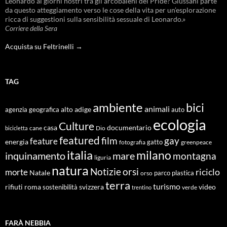
Leonardo ai giorni nostri tra gli arcobaleni del Pride? Giussani parte
da questo atteggiamento verso le cose della vita per un’esplorazione
ricca di suggestioni sulla sensibilità sessuale di Leonardo.»
Corriere della Sera
Acquista su Feltrinelli →
TAG
ambiente
bici
animali
alto adige
agenzia geografica
auto
ecologia
Culture
documentario
casa
cane
Dio
bicicletta
featured
film
gay
feature
energia
fotografia
gatto
greenpeace
italia
milano
inquinamento
mare
montagna
liguria
natura
Notizie
orsi
riciclo
morte
Natale
orso
parco
plastica
terra
turismo
roma
svizzera
video
rifiuti
sostenibilità
verde
trentino
FARÀ NEBBIA