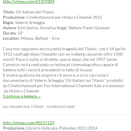
http://vimeo.com/61359304
Titolo
: Gli italiani del Titanic
Produzione
: Cinehollywood per History Channel 2012
Regia
: Valerio Scheggia
Autore
: Ezio Savino, Annalisa Reggi, Stefano Paolo Giussani
Durata
: 50′
Location
: Milano, Belfast – Eire
Cosa non sappiamo ancora della tragedia del Titanic, che il 14 aprile
1912 naufragò dopo l’impatto con un iceberg causando oltre 1500
morti? Poco o nulla, si direbbe, specie dopo che nel 1997 James
Cameron ne ha realizzato un kolossal cinematografico capace di
battere tutti i record precedenti in fatto di incassi.
E invece qualcosa da scoprire c’è ancora, e ce lo racconta il
documentario di Valerio Scheggia “Gli Italiani sul Titanic” prodotto
da Cinehollywood per Fox International Channels Italy e trasmesso
da History Channel.
Continua a leggere
→
GLI ITALIANI SUL TITANIC
10 MAGGIO 2020
http://vimeo.com/90217123
Produzione
: Libreria Vaticana, Polivideo 2013-2014