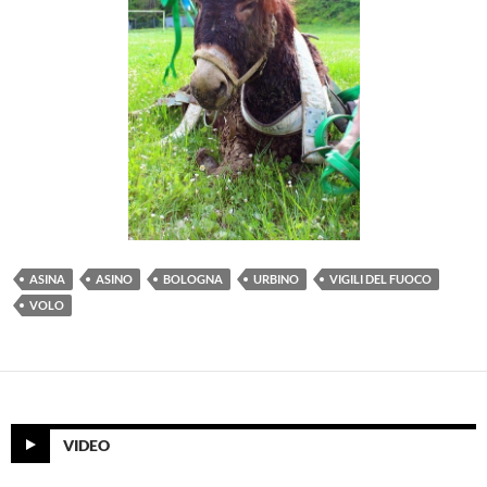
ASINA
ASINO
BOLOGNA
URBINO
VIGILI DEL FUOCO
VOLO
VIDEO