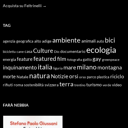
Acquista su Feltrinelli →
TAG
ambiente
bici
animali
alto adige
agenzia geografica
auto
ecologia
Culture
documentario
casa
cane
Dio
bicicletta
featured
film
gay
feature
energia
fotografia
gatto
greenpeace
italia
milano
inquinamento
mare
montagna
liguria
natura
Notizie
orsi
riciclo
morte
Natale
orso
parco
plastica
terra
turismo
roma
svizzera
video
rifiuti
sostenibilità
verde
trentino
FARÀ NEBBIA