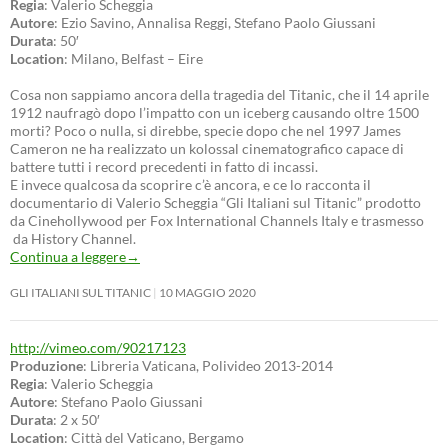
Regia
: Valerio Scheggia
Autore
: Ezio Savino, Annalisa Reggi, Stefano Paolo Giussani
Durata
: 50′
Location
: Milano, Belfast – Eire
Cosa non sappiamo ancora della tragedia del Titanic, che il 14 aprile
1912 naufragò dopo l’impatto con un iceberg causando oltre 1500
morti? Poco o nulla, si direbbe, specie dopo che nel 1997 James
Cameron ne ha realizzato un kolossal cinematografico capace di
battere tutti i record precedenti in fatto di incassi.
E invece qualcosa da scoprire c’è ancora, e ce lo racconta il
documentario di Valerio Scheggia “Gli Italiani sul Titanic” prodotto
da Cinehollywood per Fox International Channels Italy e trasmesso
da History Channel.
Continua a leggere
→
GLI ITALIANI SUL TITANIC
10 MAGGIO 2020
http://vimeo.com/90217123
Produzione
: Libreria Vaticana, Polivideo 2013-2014
Regia
: Valerio Scheggia
Autore
: Stefano Paolo Giussani
Durata
: 2 x 50′
Location
: Città del Vaticano, Bergamo