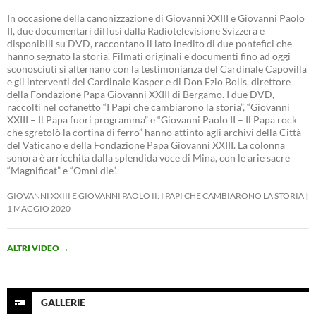
In occasione della canonizzazione di Giovanni XXIII e Giovanni Paolo
II, due documentari diffusi dalla Radiotelevisione Svizzera e
disponibili su DVD, raccontano il lato inedito di due pontefici che
hanno segnato la storia. Filmati originali e documenti fino ad oggi
sconosciuti si alternano con la testimonianza del Cardinale Capovilla
e gli interventi del Cardinale Kasper e di Don Ezio Bolis, direttore
della Fondazione Papa Giovanni XXIII di Bergamo. I due DVD,
raccolti nel cofanetto “I Papi che cambiarono la storia”, “Giovanni
XXIII – Il Papa fuori programma” e “Giovanni Paolo II – Il Papa rock
che sgretolò la cortina di ferro” hanno attinto agli archivi della Città
del Vaticano e della Fondazione Papa Giovanni XXIII. La colonna
sonora è arricchita dalla splendida voce di Mina, con le arie sacre
“Magnificat” e “Omni die”.
GIOVANNI XXIII E GIOVANNI PAOLO II: I PAPI CHE CAMBIARONO LA STORIA
1 MAGGIO 2020
ALTRI VIDEO
→
GALLERIE