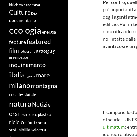
Per contro, quell
casa
cane
bicicletta
più importanti a
Culture
Dio
degli agenti atmo
documentario
edilizio. Pur in
ecologia
dimenticando del
energia
noi intatta dall
featured
feature
avanti così è un
film
gay
fotografia
gatto
greenpeace
inquinamento
italia
mare
liguria
milano
montagna
morte
Natale
natura
Notizie
Il campanello d’a
orsi
orso
parco
plastica
e incuria, l’UNE
riciclo
roma
rifiuti
ultimatum
: ent
svizzera
sostenibilità
idonee relative 