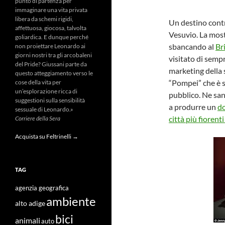
punto di partenza per
immaginare una vita privata
libera da schemi rigidi,
Un destino contr
affettuosa, giocosa, talvolta
Vesuvio. La mos
goliardica. E dunque perché
sbancando al
Br
non proiettare Leonardo ai
giorni nostri tra gli arcobaleni
visitato di semp
del Pride? Giussani parte da
marketing della
questo atteggiamento verso le
“Pompei” che è s
cose della vita per
un’esplorazione ricca di
pubblico. Ne sa
suggestioni sulla sensibilità
a produrre un
do
sessuale di Leonardo.»
città più fiorent
Corriere della Sera
Acquista su Feltrinelli →
TAG
agenzia geografica
ambiente
alto adige
bici
animali
auto