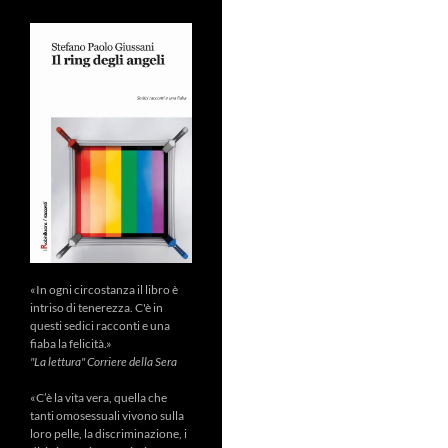
«In ogni circostanza il libro è
intriso di tenerezza. C'è in
questi sedici racconti e una
fiaba la felicità.»
"La lettura" Corriere della Sera
«C’è la vita vera, quella che
tanti omosessuali vivono sulla
loro pelle, la discriminazione, i