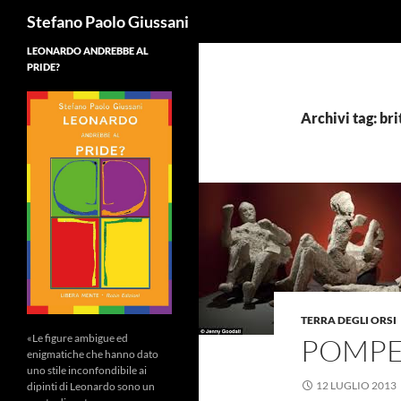
Cerca
Stefano Paolo Giussani
LEONARDO ANDREBBE AL
PRIDE?
Archivi tag: br
TERRA DEGLI ORSI
«Le figure ambigue ed
POMPEI
enigmatiche che hanno dato
uno stile inconfondibile ai
12 LUGLIO 2013
dipinti di Leonardo sono un