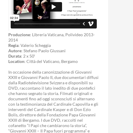
Produzione
: Libreria Vaticana, Polivideo 2013-
2014
Regia
: Valerio Scheggia
Autore
: Stefano Paolo Giussani
Durata
: 2 x 50′
Location
: Città del Vaticano, Bergamo
In occasione della canonizzazione di Giovanni
XXIII e Giovanni Paolo II, due documentari diffusi
dalla Radiotelevisione Svizzera e disponibili su
DVD, raccontano il lato inedito di due pontefici
che hanno segnato la storia. Filmati originali e
documenti fino ad oggi sconosciuti si alternano
con la testimonianza del Cardinale Capovilla e gli
interventi del Cardinale Kasper e di Don Ezio
Bolis, direttore della Fondazione Papa Giovanni
XXIII di Bergamo. I due DVD, raccolti nel
cofanetto “I Papi che cambiarono la storia”,
“Giovanni XXIII – Il Papa fuori programma” e