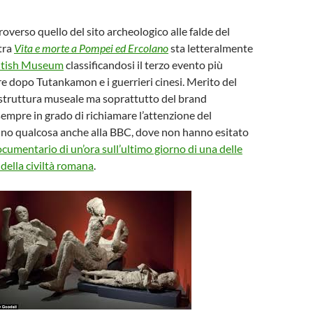
overso quello del sito archeologico alle falde del
tra
Vita e morte a Pompei ed Ercolano
sta letteralmente
itish Museum
classificandosi il terzo evento più
re dopo Tutankamon e i guerrieri cinesi. Merito del
 struttura museale ma soprattutto del brand
empre in grado di richiamare l’attenzione del
nno qualcosa anche alla BBC, dove non hanno esitato
cumentario di un’ora sull’ultimo giorno di una delle
i della civiltà romana
.