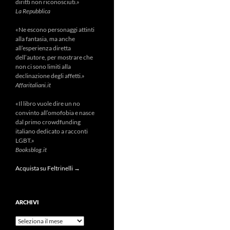
diritti non riconosciuti.»
La Repubblica
«Ne escono personaggi attinti
alla fantasia, ma anche
all’esperienza diretta
dell’autore, per mostrare che
non ci sono limiti alla
declinazione degli affetti.»
Affaritaliani.it
«Il libro vuole dire un no
convinto all’omofobia e nasce
dal primo crowdfunding
italiano dedicato a racconti
LGBT.»
Booksblog.it
Acquista su Feltrinelli →
ARCHIVI
Archivi