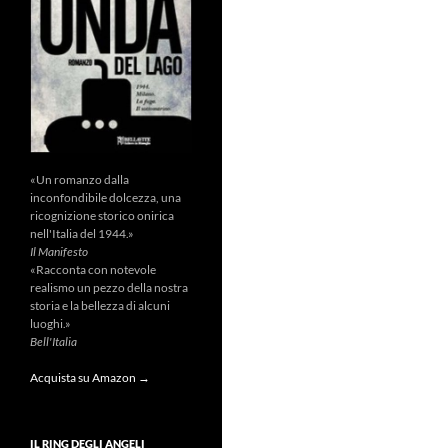
«Un romanzo dalla
inconfondibile dolcezza, una
ricognizione storico onirica
nell'Italia del 1944.»
Il Manifesto
«Racconta con notevole
realismo un pezzo della nostra
storia e la bellezza di alcuni
luoghi.»
Bell'Italia
Acquista su Amazon →
IL RING DEGLI ANGELI