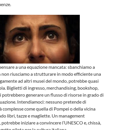
uenze.
ensare a una equazione mancata: sbanchiamo a
ia non riusciamo a strutturare in modo efficiente una
ogamente ad altri musei del mondo, potrebbe quasi
la. Biglietti di ingresso, merchandising, bookshop,
i potrebbero generare un flusso di risorse in grado di
tuazione. Intendiamoci: nessuno pretende di
 complesse come quella di Pompei o della vicina
do libri, tazze e magliette. Un management
ò, potrebbe iniziare a convincere l’UNESCO e, chissà,
etto pilota per la cultura italiana.