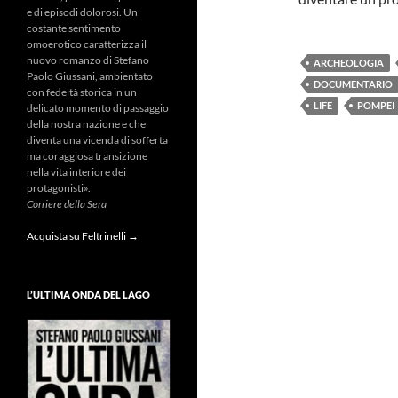
e di episodi dolorosi. Un
costante sentimento
omoerotico caratterizza il
nuovo romanzo di Stefano
ARCHEOLOGIA
Paolo Giussani, ambientato
DOCUMENTARIO
con fedeltà storica in un
LIFE
POMPEI
delicato momento di passaggio
della nostra nazione e che
diventa una vicenda di sofferta
ma coraggiosa transizione
nella vita interiore dei
protagonisti».
Corriere della Sera
Acquista su Feltrinelli →
L’ULTIMA ONDA DEL LAGO