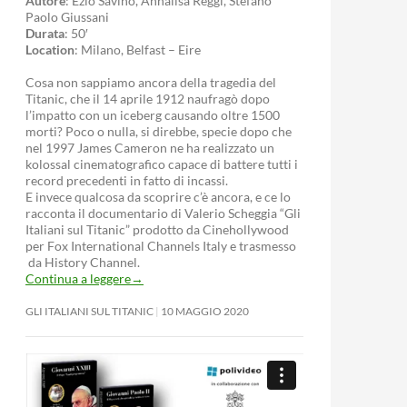
Autore
: Ezio Savino, Annalisa Reggi, Stefano
Paolo Giussani
Durata
: 50′
Location
: Milano, Belfast – Eire
Cosa non sappiamo ancora della tragedia del
Titanic, che il 14 aprile 1912 naufragò dopo
l’impatto con un iceberg causando oltre 1500
morti? Poco o nulla, si direbbe, specie dopo che
nel 1997 James Cameron ne ha realizzato un
kolossal cinematografico capace di battere tutti i
record precedenti in fatto di incassi.
E invece qualcosa da scoprire c’è ancora, e ce lo
racconta il documentario di Valerio Scheggia “Gli
Italiani sul Titanic” prodotto da Cinehollywood
per Fox International Channels Italy e trasmesso
da History Channel.
Continua a leggere
→
GLI ITALIANI SUL TITANIC
10 MAGGIO 2020