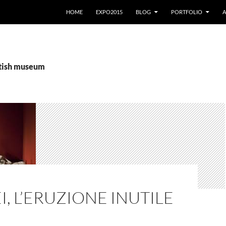
VAI AL CONTENUTO
HOME
EXPO2015
BLOG
PORTFOLIO
A
itish museum
, L’ERUZIONE INUTILE