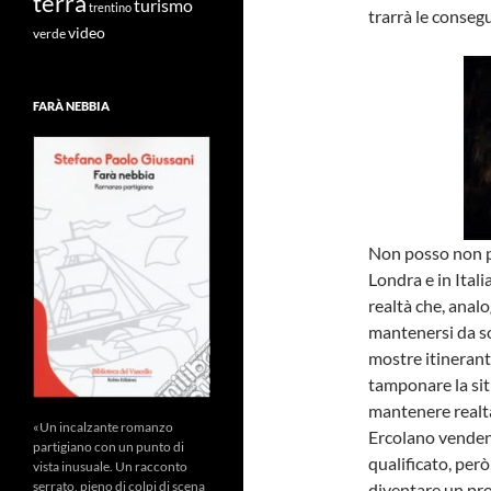
terra
turismo
trentino
trarrà le conseg
video
verde
FARÀ NEBBIA
Non posso non p
Londra e in Ital
realtà che, anal
mantenersi da so
mostre itinerant
tamponare la si
mantenere realtà
«Un incalzante romanzo
Ercolano venden
partigiano con un punto di
qualificato, per
vista inusuale. Un racconto
serrato, pieno di colpi di scena
diventare un prog