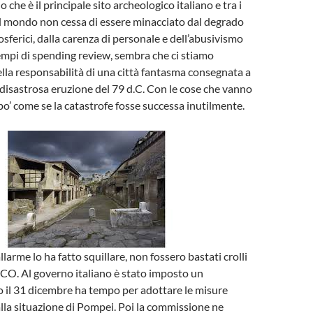
o che è il principale sito archeologico italiano e tra i
l mondo non cessa di essere minacciato dal degrado
sferici, dalla carenza di personale e dell’abusivismo
 tempi di spending review, sembra che ci stiamo
la responsabilità di una città fantasma consegnata a
a disastrosa eruzione del 79 d.C. Con le cose che vanno
 po’ come se la catastrofe fosse successa inutilmente.
llarme lo ha fatto squillare, non fossero bastati crolli
SCO. Al governo italiano è stato imposto un
ro il 31 dicembre ha tempo per adottare le misure
alla situazione di Pompei. Poi la commissione ne