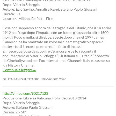
Regia
: Valerio Scheggia
Autore
: Ezio Savino, Annalisa Reggi, Stefano Paolo Giussani
Durata
: 50′
Location
: Milano, Belfast – Eire
Cosa non sappiamo ancora della tragedia del Titanic, che il 14 aprile
1912 naufragò dopo l’impatto con un iceberg causando oltre 1500
morti? Poco o nulla, si direbbe, specie dopo che nel 1997 James
Cameron ne ha realizzato un kolossal cinematografico capace di
battere tutti i record precedenti in fatto di incassi.
E invece qualcosa da scoprire c’è ancora, e ce lo racconta il
documentario di Valerio Scheggia “Gli Italiani sul Titanic” prodotto
da Cinehollywood per Fox International Channels Italy e trasmesso
da History Channel.
Continua a leggere
→
GLI ITALIANI SUL TITANIC
10 MAGGIO 2020
http://vimeo.com/90217123
Produzione
: Libreria Vaticana, Polivideo 2013-2014
Regia
: Valerio Scheggia
Autore
: Stefano Paolo Giussani
Durata
: 2 x 50′