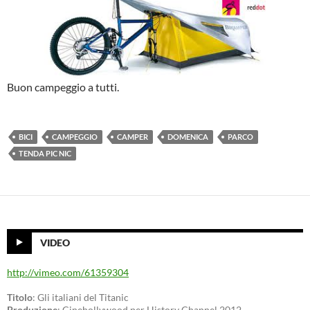
Buon campeggio a tutti.
BICI
CAMPEGGIO
CAMPER
DOMENICA
PARCO
TENDA PIC NIC
VIDEO
http://vimeo.com/61359304
Titolo
: Gli italiani del Titanic
Produzione
: Cinehollywood per History Channel 2012