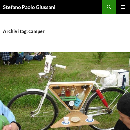
Vai
Cerca
Stefano Paolo Giussani
al
MENU
contenuto
PRINCI
Archivi tag: camper