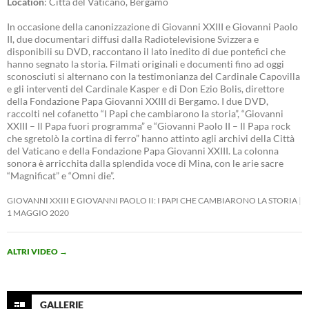
Location
: Città del Vaticano, Bergamo
In occasione della canonizzazione di Giovanni XXIII e Giovanni Paolo
II, due documentari diffusi dalla Radiotelevisione Svizzera e
disponibili su DVD, raccontano il lato inedito di due pontefici che
hanno segnato la storia. Filmati originali e documenti fino ad oggi
sconosciuti si alternano con la testimonianza del Cardinale Capovilla
e gli interventi del Cardinale Kasper e di Don Ezio Bolis, direttore
della Fondazione Papa Giovanni XXIII di Bergamo. I due DVD,
raccolti nel cofanetto “I Papi che cambiarono la storia”, “Giovanni
XXIII – Il Papa fuori programma” e “Giovanni Paolo II – Il Papa rock
che sgretolò la cortina di ferro” hanno attinto agli archivi della Città
del Vaticano e della Fondazione Papa Giovanni XXIII. La colonna
sonora è arricchita dalla splendida voce di Mina, con le arie sacre
“Magnificat” e “Omni die”.
GIOVANNI XXIII E GIOVANNI PAOLO II: I PAPI CHE CAMBIARONO LA STORIA
1 MAGGIO 2020
ALTRI VIDEO
→
GALLERIE