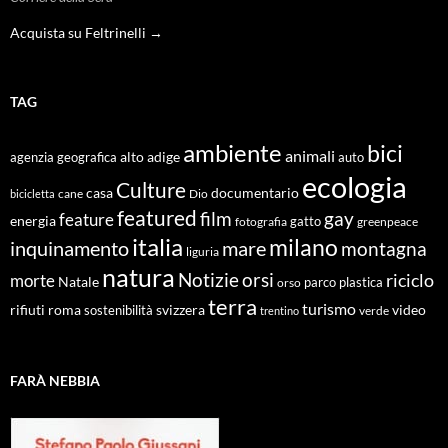
Acquista su Feltrinelli →
TAG
ambiente
bici
animali
alto adige
agenzia geografica
auto
ecologia
Culture
documentario
casa
cane
Dio
bicicletta
featured
film
gay
feature
energia
fotografia
gatto
greenpeace
italia
milano
inquinamento
mare
montagna
liguria
natura
Notizie
orsi
riciclo
morte
Natale
orso
parco
plastica
terra
turismo
roma
svizzera
video
rifiuti
sostenibilità
verde
trentino
FARÀ NEBBIA